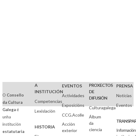
A
PROXECTOS
EVENTOS
PRENSA
INSTITUCIÓN
DE
O
Consello
Actividades
Noticias
DIFUSIÓN
Competencias
da Cultura
Exposicións
Eventos
Culturagalega
Galega
é
Lexislación
CCG.Acolle
Álbum
unha
TRANSPAR
da
Acción
institución
HISTORIA
ciencia
Información
exterior
estatutaria