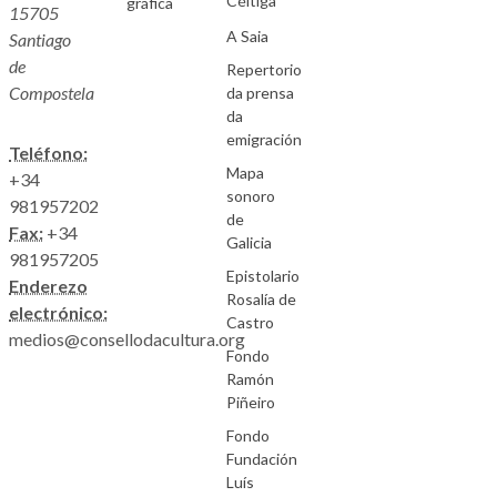
Céltiga
gráfica
15705
A Saia
Santiago
de
Repertorio
Compostela
da prensa
da
emigración
Teléfono:
Mapa
+34
sonoro
981957202
de
Fax:
+34
Galicia
981957205
Epistolario
Enderezo
Rosalía de
electrónico:
Castro
medios@consellodacultura.org
Fondo
Ramón
Piñeiro
Fondo
Fundación
Luís