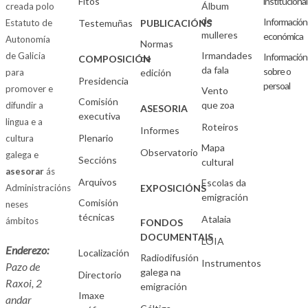
Fitos
institucional
Álbum
creada polo
de
Información
Estatuto de
Testemuñas
PUBLICACIÓNS
mulleres
económica
Autonomía
Normas
Irmandades
de Galicia
Información
de
COMPOSICIÓN
da fala
sobre o
para
edición
Presidencia
persoal
promover e
Vento
Comisión
que zoa
difundir a
ASESORIA
executiva
lingua e a
Roteiros
Informes
Plenario
cultura
Mapa
Observatorio
galega e
Seccións
cultural
asesorar
ás
Arquivos
Escolas da
Administracións
EXPOSICIÓNS
emigración
Comisión
neses
técnicas
Atalaia
ámbitos
FONDOS
DOCUMENTAIS
LOIA
Enderezo:
Localización
Radiodifusión
Instrumentos
Pazo de
galega na
Directorio
Raxoi, 2
emigración
Imaxe
andar