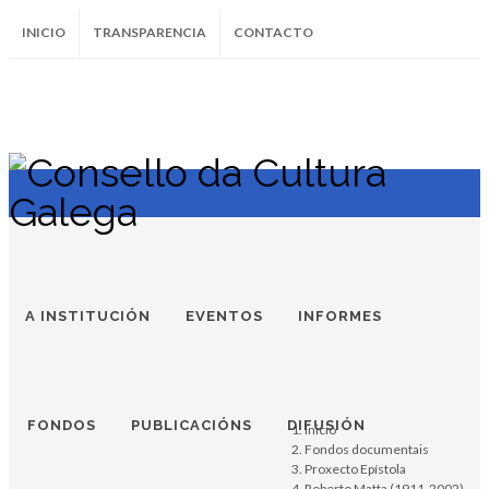
INICIO
TRANSPARENCIA
CONTACTO
SUBSCRÍBETE AO BOLETÍN
Instagram
Facebook
Twitter
Soundcloud
Youtube
+34.981.9572
correo@
A INSTITUCIÓN
EVENTOS
INFORMES
FONDOS
PUBLICACIÓNS
DIFUSIÓN
Inicio
Fondos documentais
Proxecto Epístola
Roberto Matta (1911-2002)