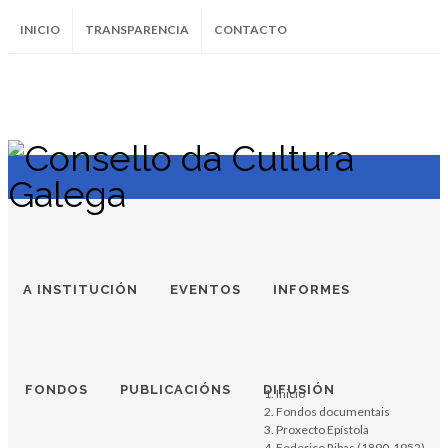
INICIO
TRANSPARENCIA
CONTACTO
SUBSCRÍBETE AO BOLETÍN
Instagram
Facebook
Twitter
Soundcloud
Youtube
+34.981.9572
correo@
A INSTITUCIÓN
EVENTOS
INFORMES
FONDOS
PUBLICACIÓNS
DIFUSIÓN
Inicio
Fondos documentais
Proxecto Epístola
Federico Ribas (1890-1952)