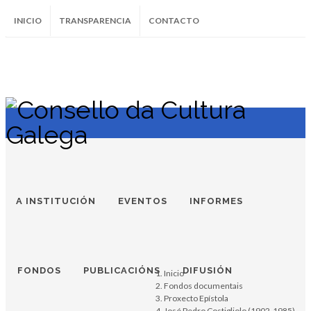
INICIO
TRANSPARENCIA
CONTACTO
SUBSCRÍBETE AO BOLETÍN
Instagram
Facebook
Twitter
Soundcloud
Youtube
+34.981.9572
correo@
A INSTITUCIÓN
EVENTOS
INFORMES
FONDOS
PUBLICACIÓNS
DIFUSIÓN
Inicio
Fondos documentais
Proxecto Epístola
José Pedro Costigliolo (1902-1985)