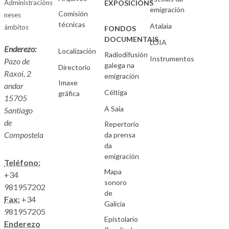
Administracións
EXPOSICIÓNS
emigración
Comisión
neses
técnicas
Atalaia
ámbitos
FONDOS
DOCUMENTAIS
LOIA
Enderezo:
Localización
Radiodifusión
Instrumentos
Pazo de
galega na
Directorio
Raxoi, 2
emigración
Imaxe
andar
Céltiga
gráfica
15705
A Saia
Santiago
de
Repertorio
Compostela
da prensa
da
emigración
Teléfono:
Mapa
+34
sonoro
981957202
de
Fax:
+34
Galicia
981957205
Epistolario
Enderezo