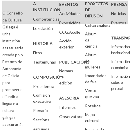
A
PROXECTOS
EVENTOS
PRENSA
INSTITUCIÓN
DE
O
Consello
Actividades
Noticias
DIFUSIÓN
Competencias
da Cultura
Exposicións
Eventos
Culturagalega
Galega
é
Lexislación
CCG.Acolle
Álbum
unha
TRANSPAR
da
Acción
institución
HISTORIA
ciencia
Información
exterior
estatutaria
Fitos
institucional
Álbum
creada polo
de
Información
Estatuto de
Testemuñas
PUBLICACIÓNS
mulleres
económica
Autonomía
Normas
Irmandades
de Galicia
Información
de
COMPOSICIÓN
da fala
sobre o
para
edición
Presidencia
persoal
promover e
Vento
Comisión
que zoa
difundir a
ASESORIA
executiva
lingua e a
Roteiros
Informes
Plenario
cultura
Mapa
Observatorio
galega e
Seccións
cultural
asesorar
ás
Arquivos
Escolas da