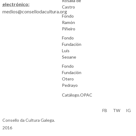
Rosalía de
electrónico:
Castro
medios@consellodacultura.org
Fondo
Ramón
Piñeiro
Fondo
Fundación
Luís
Seoane
Fondo
Fundación
Otero
Pedrayo
Catálogo.OPAC
Aviso Legal
FB
TW
IG
Consello da Cultura Galega.
2016