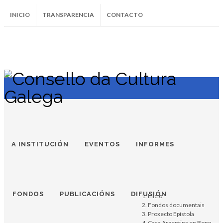
INICIO
TRANSPARENCIA
CONTACTO
SUBSCRÍBETE AO BOLETÍN
Instagram
Facebook
Twitter
Soundcloud
Youtube
+34.981.9572
correo@
A INSTITUCIÓN
EVENTOS
INFORMES
FONDOS
PUBLICACIÓNS
DIFUSIÓN
Inicio
Fondos documentais
Proxecto Epístola
Casa Argentina en Bonn