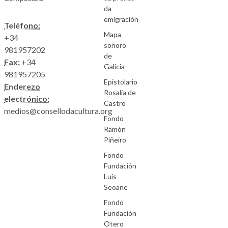
da
emigración
Teléfono:
Mapa
+34
sonoro
981957202
de
Fax:
+34
Galicia
981957205
Epistolario
Enderezo
Rosalía de
electrónico:
Castro
medios@consellodacultura.org
Fondo
Ramón
Piñeiro
Fondo
Fundación
Luís
Seoane
Fondo
Fundación
Otero