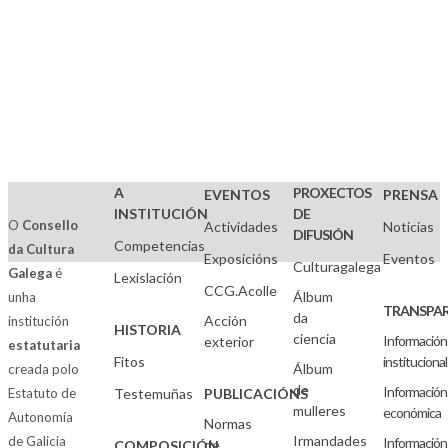
A
PROXECTOS
EVENTOS
PRENSA
INSTITUCIÓN
DE
O
Consello
Actividades
Noticias
DIFUSIÓN
Competencias
da Cultura
Exposicións
Eventos
Culturagalega
Galega
é
Lexislación
CCG.Acolle
Álbum
unha
TRANSPAR
da
Acción
institución
HISTORIA
ciencia
Información
exterior
estatutaria
Fitos
institucional
Álbum
creada polo
de
Información
Estatuto de
Testemuñas
PUBLICACIÓNS
mulleres
económica
Autonomía
Normas
Irmandades
de Galicia
Información
de
COMPOSICIÓN