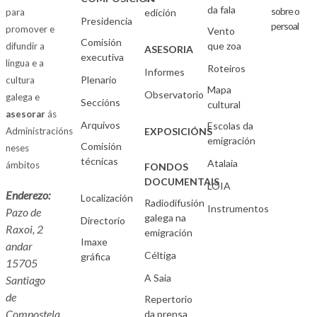
da fala
sobre o
para
edición
Presidencia
persoal
promover e
Vento
Comisión
que zoa
difundir a
ASESORIA
executiva
lingua e a
Roteiros
Informes
Plenario
cultura
Mapa
Observatorio
galega e
Seccións
cultural
asesorar
ás
Arquivos
Escolas da
Administracións
EXPOSICIÓNS
emigración
Comisión
neses
técnicas
Atalaia
ámbitos
FONDOS
DOCUMENTAIS
LOIA
Enderezo:
Localización
Radiodifusión
Instrumentos
Pazo de
galega na
Directorio
Raxoi, 2
emigración
Imaxe
andar
Céltiga
gráfica
15705
A Saia
Santiago
de
Repertorio
Compostela
da prensa