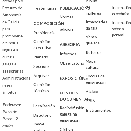
Álbum
creada polo
de
Información
Estatuto de
Testemuñas
PUBLICACIÓNS
mulleres
económica
Autonomía
Normas
Irmandades
de Galicia
Información
de
COMPOSICIÓN
da fala
sobre o
para
edición
Presidencia
persoal
promover e
Vento
Comisión
que zoa
difundir a
ASESORIA
executiva
lingua e a
Roteiros
Informes
Plenario
cultura
Mapa
Observatorio
galega e
Seccións
cultural
asesorar
ás
Arquivos
Escolas da
Administracións
EXPOSICIÓNS
emigración
Comisión
neses
técnicas
Atalaia
ámbitos
FONDOS
DOCUMENTAIS
LOIA
Enderezo:
Localización
Radiodifusión
Instrumentos
Pazo de
galega na
Directorio
Raxoi, 2
emigración
Imaxe
andar
Céltiga
gráfica