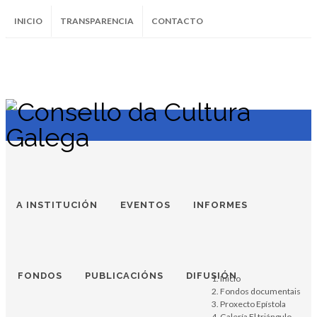
INICIO
TRANSPARENCIA
CONTACTO
SUBSCRÍBETE AO BOLETÍN
Instagram
Facebook
Twitter
Soundcloud
Youtube
+34.981.9572
correo@
A INSTITUCIÓN
EVENTOS
INFORMES
FONDOS
PUBLICACIÓNS
DIFUSIÓN
Inicio
Fondos documentais
Proxecto Epístola
Galería El triángulo