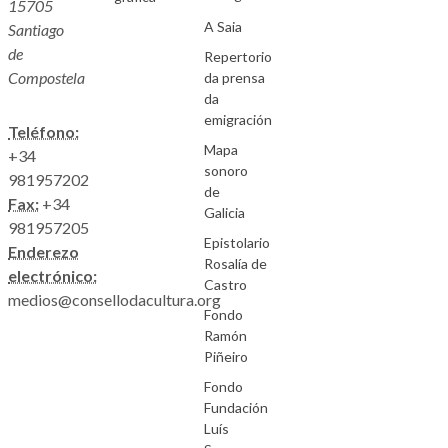
15705
A Saia
Santiago
de
Repertorio
Compostela
da prensa
da
emigración
Teléfono:
Mapa
+34
sonoro
981957202
de
Fax:
+34
Galicia
981957205
Epistolario
Enderezo
Rosalía de
electrónico:
Castro
medios@consellodacultura.org
Fondo
Ramón
Piñeiro
Fondo
Fundación
Luís