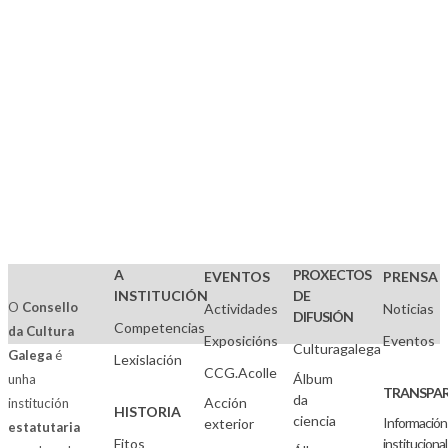
A
PROXECTOS
EVENTOS
PRENSA
INSTITUCIÓN
DE
O
Consello
Actividades
Noticias
DIFUSIÓN
Competencias
da Cultura
Exposicións
Eventos
Culturagalega
Galega
é
Lexislación
CCG.Acolle
Álbum
unha
TRANSPAR
da
Acción
institución
HISTORIA
ciencia
Información
exterior
estatutaria
Fitos
institucional