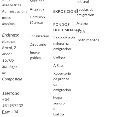
Seccións
cultural
asesorar
ás
Arquivos
Escolas da
Administracións
EXPOSICIÓNS
emigración
Comisión
neses
técnicas
Atalaia
ámbitos
FONDOS
DOCUMENTAIS
LOIA
Enderezo:
Localización
Radiodifusión
Instrumentos
Pazo de
galega na
Directorio
Raxoi, 2
emigración
Imaxe
andar
Céltiga
gráfica
15705
A Saia
Santiago
de
Repertorio
Compostela
da prensa
da
emigración
Teléfono:
Mapa
+34
sonoro
981957202
de
Fax:
+34
Galicia