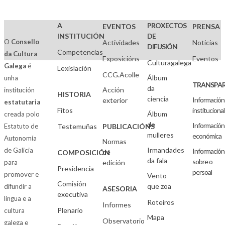
A
PROXECTOS
EVENTOS
PRENSA
INSTITUCIÓN
DE
O
Consello
Actividades
Noticias
DIFUSIÓN
Competencias
da Cultura
Exposicións
Eventos
Culturagalega
Galega
é
Lexislación
CCG.Acolle
Álbum
unha
TRANSPAR
da
Acción
institución
HISTORIA
ciencia
Información
exterior
estatutaria
Fitos
institucional
Álbum
creada polo
de
Información
Estatuto de
Testemuñas
PUBLICACIÓNS
mulleres
económica
Autonomía
Normas
Irmandades
de Galicia
Información
de
COMPOSICIÓN
da fala
sobre o
para
edición
Presidencia
persoal
promover e
Vento
Comisión
que zoa
difundir a
ASESORIA
executiva
lingua e a
Roteiros
Informes
Plenario
cultura
Mapa
Observatorio
galega e