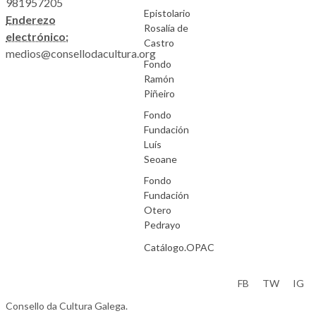
981957205
Epistolario
Enderezo
Rosalía de
electrónico:
Castro
medios@consellodacultura.org
Fondo
Ramón
Piñeiro
Fondo
Fundación
Luís
Seoane
Fondo
Fundación
Otero
Pedrayo
Catálogo.OPAC
Aviso Legal
FB
TW
IG
Consello da Cultura Galega.