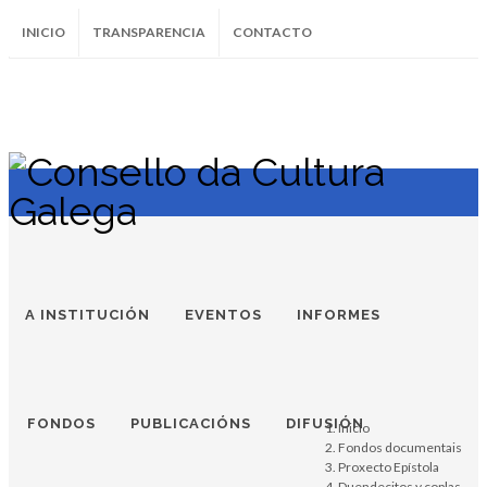
INICIO
TRANSPARENCIA
CONTACTO
SUBSCRÍBETE AO BOLETÍN
Instagram
Facebook
Twitter
Soundcloud
Youtube
+34.981.9572
correo@
A INSTITUCIÓN
EVENTOS
INFORMES
FONDOS
PUBLICACIÓNS
DIFUSIÓN
Inicio
Fondos documentais
Proxecto Epístola
Duendecitos y coplas