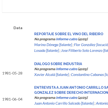
Data
REPORTAJE SOBRE EL VINO DEL RIBEIRO
No programa
Informe catro
[4105]
Marino Dónega [falante]
;
Flor González [locuci
Losada [falante]
;
Jose Filiberto Soto Lorenzo [fa
DIALOGO SOBRE INDUSTRIA
No programa
Informe catro
[4105]
1981-05-28
Xavier Alcalá [falante]
;
Constantino Cabanas [l
ENTREVISTA A JUAN ANTONIO CARRILLO S
GONZALEZ SOBRE DERECHO INTERNACIO
No programa
Informe catro
[4105]
1981-06-04
Juan Antonio Carrillo Salcedo [falante]
;
Antonio