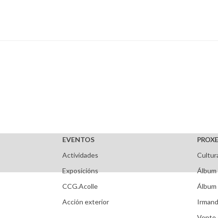
EVENTOS
PROXE
Actividades
Cultur
Exposicións
Álbum 
CCG.Acolle
Álbum 
Acción exterior
Irmand
Vento 