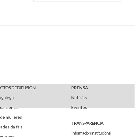
CTOS DE DIFUSIÓN
PRENSA
agalega
Noticias
da ciencia
Eventos
de mulleres
TRANSPARENCIA
ades da fala
Información institucional
que zoa