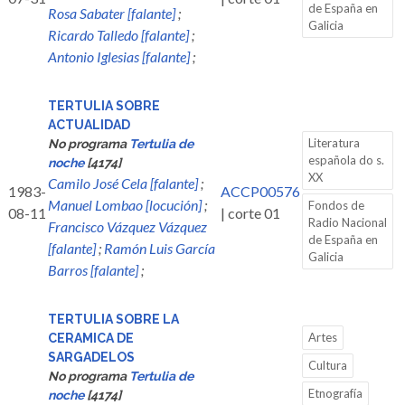
de España en
Rosa Sabater [falante]
;
Galicia
Ricardo Talledo [falante]
;
Antonio Iglesias [falante]
;
TERTULIA SOBRE
ACTUALIDAD
Literatura
No programa
Tertulia de
española do s.
noche
[4174]
XX
Camilo José Cela [falante]
;
1983-
ACCP00576
Manuel Lombao [locución]
;
Fondos de
08-11
| corte 01
Radio Nacional
Francisco Vázquez Vázquez
de España en
[falante]
;
Ramón Luis García
Galicia
Barros [falante]
;
TERTULIA SOBRE LA
Artes
CERAMICA DE
SARGADELOS
Cultura
No programa
Tertulia de
Etnografía
noche
[4174]