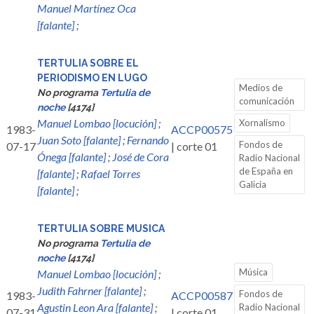
Manuel Martínez Oca
[falante]
;
TERTULIA SOBRE EL
PERIODISMO EN LUGO
Medios de
No programa
Tertulia de
comunicación
noche
[4174]
Manuel Lombao [locución]
;
Xornalismo
1983-
ACCP00575
Juan Soto [falante]
;
Fernando
Fondos de
07-17
| corte 01
Ónega [falante]
;
José de Cora
Radio Nacional
de España en
[falante]
;
Rafael Torres
Galicia
[falante]
;
TERTULIA SOBRE MUSICA
No programa
Tertulia de
noche
[4174]
Música
Manuel Lombao [locución]
;
Judith Fahrner [falante]
;
Fondos de
1983-
ACCP00587
Agustin Leon Ara [falante]
;
Radio Nacional
07-31
| corte 01