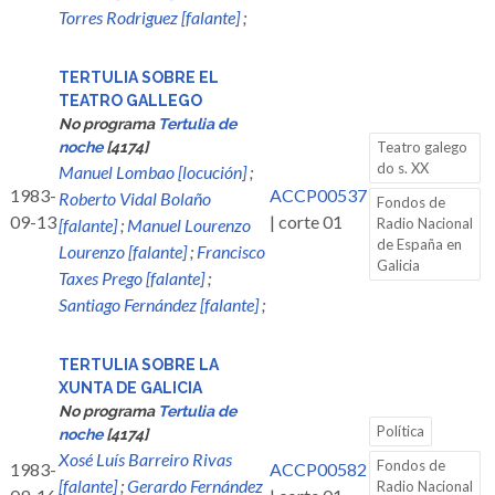
Torres Rodriguez [falante]
;
TERTULIA SOBRE EL
TEATRO GALLEGO
No programa
Tertulia de
noche
[4174]
Teatro galego
do s. XX
Manuel Lombao [locución]
;
1983-
ACCP00537
Roberto Vidal Bolaño
Fondos de
09-13
| corte 01
[falante]
;
Manuel Lourenzo
Radio Nacional
de España en
Lourenzo [falante]
;
Francisco
Galicia
Taxes Prego [falante]
;
Santiago Fernández [falante]
;
TERTULIA SOBRE LA
XUNTA DE GALICIA
No programa
Tertulia de
Política
noche
[4174]
Xosé Luís Barreiro Rivas
Fondos de
1983-
ACCP00582
[falante]
;
Gerardo Fernández
Radio Nacional