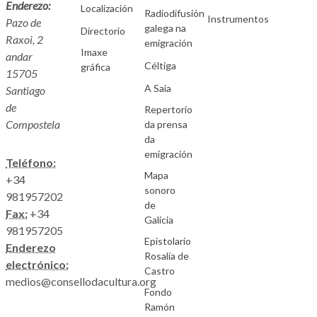
Enderezo:
Localización
Radiodifusión
Instrumentos
Pazo de
galega na
Directorio
Raxoi, 2
emigración
Imaxe
andar
Céltiga
gráfica
15705
A Saia
Santiago
de
Repertorio
Compostela
da prensa
da
emigración
Teléfono:
Mapa
+34
sonoro
981957202
de
Fax:
+34
Galicia
981957205
Epistolario
Enderezo
Rosalía de
electrónico:
Castro
medios@consellodacultura.org
Fondo
Ramón