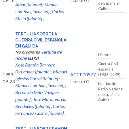
09-16
| corte 01
de España en
Albor [falante]
;
Manuel
Galicia
Lombao [locución]
;
Carlos
Mella [falante]
;
TERTULIA SOBRE LA
GUERRA CIVIL ESPAÑOLA
EN GALICIA
No programa
Tertulia de
Historia
noche
[4174]
Guerra Civil
Xosé Ramón Barreiro
española
Fernández [falante]
;
Manuel
1983-
ACCP00577
(1936-1939)
Iglesias Corral [falante]
;
09-23
| corte 01
Fondos de
Manuel Lombao [locución]
;
Radio Nacional
Bernardo Máiz Vázquez
de España en
[falante]
;
José María Varela
Galicia
Rendueles [falante]
;
Carlos
Fernandez Castro [falante]
;
TERTULIA SOBRE RAMON