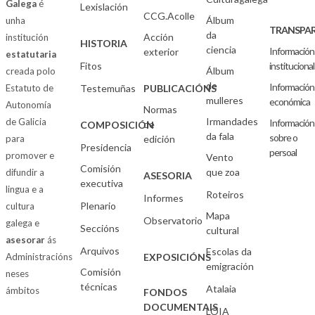
Galega
é
Lexislación
CCG.Acolle
Álbum
unha
TRANSPAR
da
Acción
institución
HISTORIA
ciencia
Información
exterior
estatutaria
Fitos
institucional
Álbum
creada polo
de
Información
Estatuto de
Testemuñas
PUBLICACIÓNS
mulleres
económica
Autonomía
Normas
Irmandades
de Galicia
Información
de
COMPOSICIÓN
da fala
sobre o
para
edición
Presidencia
persoal
promover e
Vento
Comisión
que zoa
difundir a
ASESORIA
executiva
lingua e a
Roteiros
Informes
Plenario
cultura
Mapa
Observatorio
galega e
Seccións
cultural
asesorar
ás
Arquivos
Escolas da
Administracións
EXPOSICIÓNS
emigración
Comisión
neses
técnicas
Atalaia
ámbitos
FONDOS
DOCUMENTAIS
LOIA