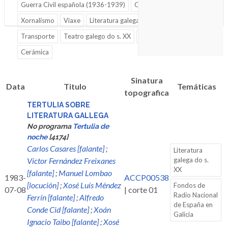
Guerra Civil española (1936-1939)
Cultura
Xornalismo
Viaxe
Literatura galega do s. XX
Transporte
Teatro galego do s. XX
Ferrocarril
Cerámica
Sinatura
Data
Titulo
Temáticas
topografica
TERTULIA SOBRE
LITERATURA GALLEGA
No programa
Tertulia de
noche
[4174]
Carlos Casares [falante]
;
Literatura
Víctor Fernández Freixanes
galega do s.
XX
[falante]
;
Manuel Lombao
1983-
ACCP00538
[locución]
;
Xosé Luís Méndez
Fondos de
07-08
| corte 01
Radio Nacional
Ferrín [falante]
;
Alfredo
de España en
Conde Cid [falante]
;
Xoán
Galicia
Ignacio Taibo [falante]
;
Xosé