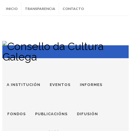
INICIO
TRANSPARENCIA
CONTACTO
SUBSCRÍBETE AO BOLETÍN
Instagram
Facebook
Twitter
Soundcloud
Youtube
+34.981.9572
correo@
A INSTITUCIÓN
EVENTOS
INFORMES
FONDOS
PUBLICACIÓNS
DIFUSIÓN