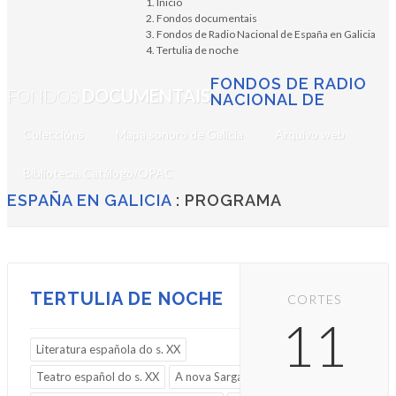
Inicio
Fondos documentais
Fondos de Radio Nacional de España en Galicia
Tertulia de noche
FONDOS DE RADIO
FONDOS
DOCUMENTAIS
NACIONAL DE
Coleccións
Mapa sonoro de Galicia
Arquivo web
Biblioteca. Catálogo/OPAC
ESPAÑA EN GALICIA
: PROGRAMA
TERTULIA DE NOCHE
CORTES
11
Literatura española do s. XX
Teatro español do s. XX
A nova Sargadelos