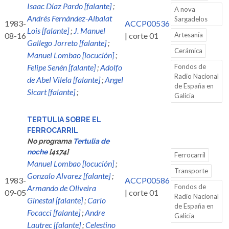
Isaac Díaz Pardo [falante]
;
A nova
Andrés Fernández-Albalat
Sargadelos
1983-
ACCP00536
Lois [falante]
;
J. Manuel
08-16
| corte 01
Artesanía
Gallego Jorreto [falante]
;
Cerámica
Manuel Lombao [locución]
;
Felipe Senén [falante]
;
Adolfo
Fondos de
Radio Nacional
de Abel Vilela [falante]
;
Angel
de España en
Sicart [falante]
;
Galicia
TERTULIA SOBRE EL
FERROCARRIL
No programa
Tertulia de
noche
[4174]
Ferrocarril
Manuel Lombao [locución]
;
Transporte
Gonzalo Alvarez [falante]
;
1983-
ACCP00586
Fondos de
Armando de Oliveira
09-05
| corte 01
Radio Nacional
Ginestal [falante]
;
Carlo
de España en
Focacci [falante]
;
Andre
Galicia
Lautrec [falante]
;
Celestino