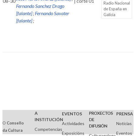
08-30
| corte 01
Radio Nacional
Fernando Sanchez Drago
de España en
[falante]
;
Fernando Savater
Galicia
[falante]
;
A
PROXECTOS
EVENTOS
PRENSA
INSTITUCIÓN
DE
O
Consello
Actividades
Noticias
DIFUSIÓN
Competencias
da Cultura
Exposicións
Eventos
Culturagalega