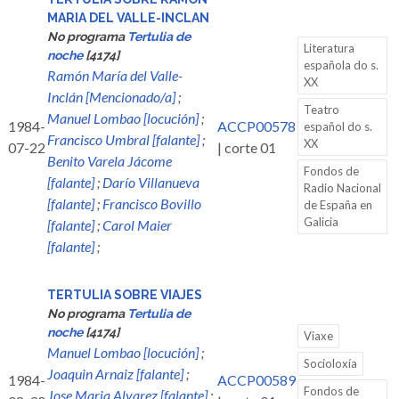
MARIA DEL VALLE-INCLAN
No programa
Tertulia de
Literatura
noche
[4174]
española do s.
Ramón María del Valle-
XX
Inclán [Mencionado/a]
;
Teatro
Manuel Lombao [locución]
;
1984-
ACCP00578
español do s.
Francisco Umbral [falante]
;
XX
07-22
| corte 01
Benito Varela Jácome
Fondos de
[falante]
;
Darío Villanueva
Radio Nacional
[falante]
;
Francisco Bovillo
de España en
Galicia
[falante]
;
Carol Maier
[falante]
;
TERTULIA SOBRE VIAJES
No programa
Tertulia de
noche
[4174]
Viaxe
Manuel Lombao [locución]
;
Socioloxía
Joaquin Arnaiz [falante]
;
1984-
ACCP00589
Fondos de
Jose Maria Alvarez [falante]
;