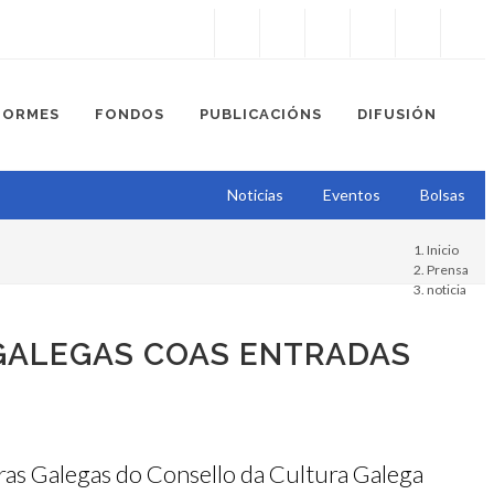
Instagram
Facebook
Twitter
Soundcloud
Youtube
+34.981.9572
correo@
FORMES
FONDOS
PUBLICACIÓNS
DIFUSIÓN
Noticias
Eventos
Bolsas
Inicio
Prensa
noticia
 GALEGAS COAS ENTRADAS
tras Galegas do Consello da Cultura Galega