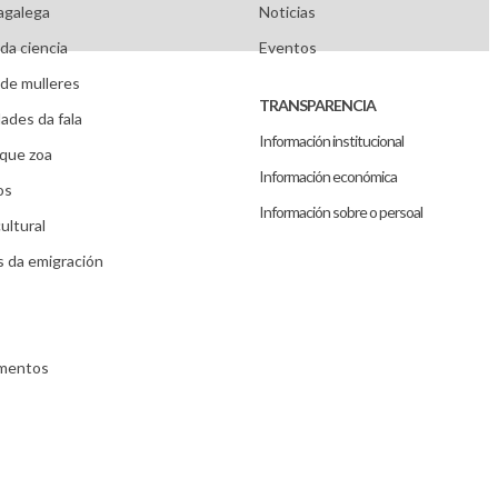
agalega
Noticias
da ciencia
Eventos
de mulleres
TRANSPARENCIA
ades da fala
Información institucional
que zoa
Información económica
os
Información sobre o persoal
ultural
s da emigración
umentos