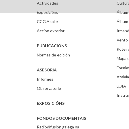
Actividades
Cultur
Exposicións
Álbum 
CCG.Acolle
Álbum 
Acción exterior
Irmand
Vento 
PUBLICACIÓNS
Roteir
Normas de edición
Mapa c
Escola
ASESORIA
Atalaia
Informes
LOIA
Observatorio
Instr
EXPOSICIÓNS
FONDOS DOCUMENTAIS
Radiodifusión galega na