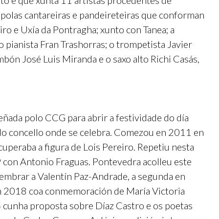
to e que xunta 11 artistas procedentes de
o polas cantareiras e pandeireteiras que conforman
o e Uxía da Pontragha; xunto con Tanea; a
 o pianista Fran Trashorras; o trompetista Javier
mbón José Luis Miranda e o saxo alto Richi Casás,
ñada polo CCG para abrir a festividade do día
 do concello onde se celebra. Comezou en 2011 en
uperaba a figura de Lois Pereiro. Repetiu nesta
 con Antonio Fraguas. Pontevedra acolleu este
lembrar a Valentín Paz-Andrade, a segunda en
en 2018 coa conmemoración de María Victoria
 cunha proposta sobre Díaz Castro e os poetas