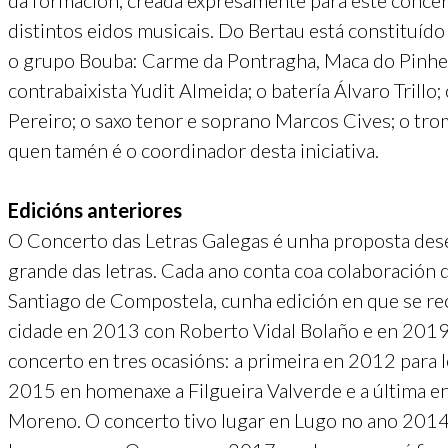
da formación, creada expresamente para este concer
distintos eidos musicais. Do Bertau está constituíd
o grupo Bouba: Carme da Pontragha, Maca do Pinheir
contrabaixista Yudit Almeida; o batería Álvaro Trillo;
Pereiro; o saxo tenor e soprano Marcos Cives; o tro
quen tamén é o coordinador desta iniciativa.
Edicións anteriores
O Concerto das Letras Galegas é unha proposta dese
grande das letras. Cada ano conta coa colaboración
Santiago de Compostela, cunha edición en que se rec
cidade en 2013 con Roberto Vidal Bolaño e en 2019
concerto en tres ocasións: a primeira en 2012 para 
2015 en homenaxe a Filgueira Valverde e a última 
Moreno. O concerto tivo lugar en Lugo no ano 2014