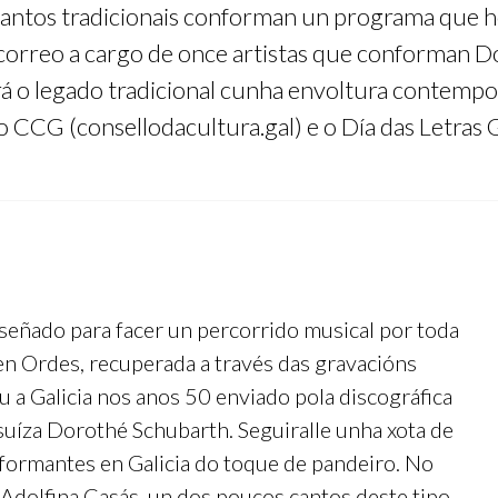
antos tradicionais conforman un programa que ho
o correo a cargo de once artistas que conforman 
á o legado tradicional cunha envoltura contempo
 CCG (consellodacultura.gal) e o Día das Letras 
eñado para facer un percorrido musical por toda
en Ordes, recuperada a través das gravacións
u a Galicia nos anos 50 enviado pola discográfica
suíza Dorothé Schubarth. Seguiralle unha xota de
nformantes en Galicia do toque de pandeiro. No
Adolfina Casás, un dos poucos cantos deste tipo