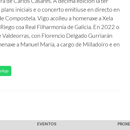
a de Carlos Casares. A décima edición ía ter
plans iniciais e o concerto emitiuse en directo en
 de Compostela. Vigo acolleu a homenaxe a Xela
Riego coa Real Filharmonía de Galicia. En 2022 o
 Valdeorras, con Florencio Delgado Gurriarán
naxe a Manuel María, a cargo de Milladoiro e en
tsApp
EVENTOS
PROXE