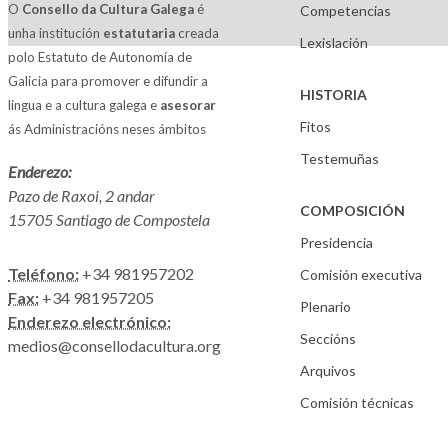
O
Consello da Cultura Galega
é
Competencias
unha institución
estatutaria
creada
Lexislación
polo Estatuto de Autonomía de
Galicia para promover e difundir a
HISTORIA
lingua e a cultura galega e
asesorar
Fitos
ás Administracións neses ámbitos
Testemuñas
Enderezo:
Pazo de Raxoi, 2 andar
COMPOSICIÓN
15705 Santiago de Compostela
Presidencia
Teléfono:
+34 981957202
Comisión executiva
Fax:
+34 981957205
Plenario
Enderezo electrónico:
Seccións
medios@consellodacultura.org
Arquivos
Comisión técnicas