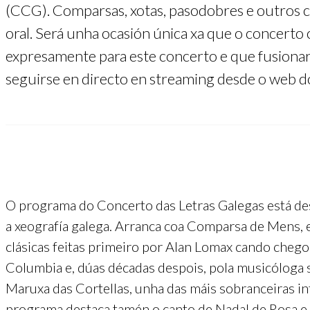
(CCG). Comparsas, xotas, pasodobres e outros c
oral. Será unha ocasión única xa que o concert
expresamente para este concerto e que fusionar
seguirse en directo en streaming desde o web do
O programa do Concerto das Letras Galegas está des
a xeografía galega. Arranca coa Comparsa de Mens, 
clásicas feitas primeiro por Alan Lomax cando chego
Columbia e, dúas décadas despois, pola musicóloga 
Maruxa das Cortellas, unha das máis sobranceiras i
programa destaca tamén o canto de Nadal de Rosa e 