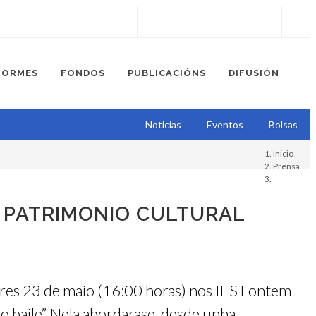
Instagram
Facebook
Twitter
Soundcloud
Youtube
+34.981.9572
correo@
FORMES
FONDOS
PUBLICACIÓNS
DIFUSIÓN
Noticias
Eventos
Bolsas
Inicio
Prensa
 PATRIMONIO CULTURAL
nres 23 de maio (16:00 horas) nos IES Fontem
o baile”. Nela abordarase, desde unha