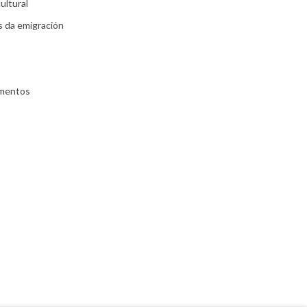
ultural
s da emigración
umentos