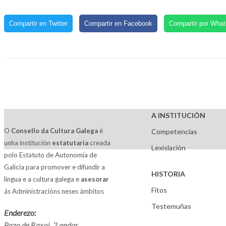
Compartir en Twitter
Compartir en Facebook
Compartir por Wha
A INSTITUCIÓN
O
Consello da Cultura Galega
é
Competencias
unha institución
estatutaria
creada
Lexislación
polo Estatuto de Autonomía de
Galicia para promover e difundir a
HISTORIA
lingua e a cultura galega e
asesorar
Fitos
ás Administracións neses ámbitos
Testemuñas
Enderezo:
Pazo de Raxoi, 2 andar