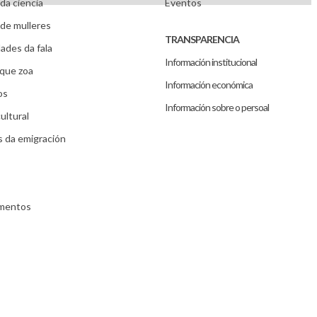
da ciencia
Eventos
de mulleres
TRANSPARENCIA
ades da fala
Información institucional
que zoa
Información económica
os
Información sobre o persoal
ultural
s da emigración
umentos