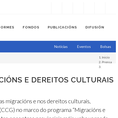
Instagram
Facebook
Twitter
Soundcloud
Youtube
+34.981.9572
correo@
FORMES
FONDOS
PUBLICACIÓNS
DIFUSIÓN
Noticias
Eventos
Bolsas
Inicio
Prensa
IÓNS E DEREITOS CULTURAIS
 migracións e nos dereitos culturais,
ga (CCG) no marco do programa “Migracións e