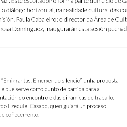
az”. Este escoitadoiro forma parte dun ciclo de 
e o diálogo horizontal, na realidade cultural das
sión, Paula Cabaleiro; o director da Área de Cul
anosa Domínguez, inaugurarán esta sesión pechad
 “Emigrantas. Emerxer do silencio”, unha proposta
s e que serve como punto de partida para a
entación do encontro e das dinámicas de traballo,
do Ezequiel Casado, quen guiará un proceso
a de coñecemento.