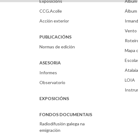
Exposicións
Álbum 
CCG.Acolle
Álbum 
Acción exterior
Irmand
Vento 
PUBLICACIÓNS
Roteir
Normas de edición
Mapa c
Escola
ASESORIA
Atalaia
Informes
LOIA
Observatorio
Instr
EXPOSICIÓNS
FONDOS DOCUMENTAIS
Radiodifusión galega na
emigración