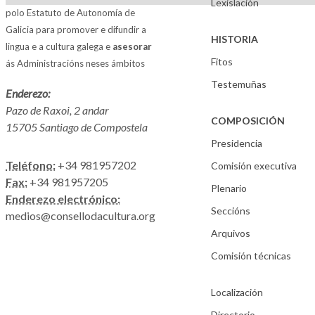
Lexislación
polo Estatuto de Autonomía de
Galicia para promover e difundir a
HISTORIA
lingua e a cultura galega e
asesorar
Fitos
ás Administracións neses ámbitos
Testemuñas
Enderezo:
Pazo de Raxoi, 2 andar
COMPOSICIÓN
15705 Santiago de Compostela
Presidencia
Teléfono:
+34 981957202
Comisión executiva
Fax:
+34 981957205
Plenario
Enderezo electrónico:
Seccións
medios@consellodacultura.org
Arquivos
Comisión técnicas
Localización
Directorio