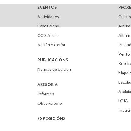
EVENTOS
PROXE
Actividades
Cultur
Exposicións
Álbum 
CCG.Acolle
Álbum 
Acción exterior
Irmand
Vento 
PUBLICACIÓNS
Roteir
Normas de edición
Mapa c
Escola
ASESORIA
Atalaia
Informes
LOIA
Observatorio
Instr
EXPOSICIÓNS