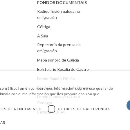
FONDOS DOCUMENTAIS
Radiodifusión galega na
emigración
Céltiga
A Saia
Repertorio da prensa da
emigración
Mapa sonoro de Galicia
Epistolario Rosalía de Castro
Fondo Ramón Piñeiro
Fondo Fundación Luís Seoane
oso tráfico. Tamén compartimos información sobre o uso que fai do
mbinala con outra información que lles proporcionou ou que
Fondo Fundación Otero
Pedrayo
IES DE RENDEMENTO
COOKIES DE PREFERENCIA
Catálogo.OPAC
CAR