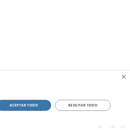
×
ACEPTAR TODO
REXEITAR TODO
FB
TW
IG