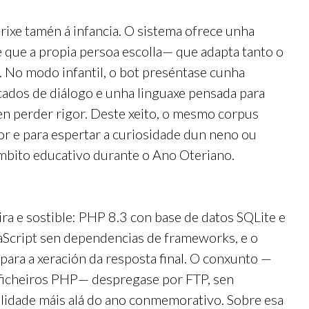
irixe tamén á infancia. O sistema ofrece unha
de que a propia persoa escolla— que adapta tanto o
. No modo infantil, o bot preséntase cunha
cados de diálogo e unha linguaxe pensada para
en perder rigor. Deste xeito, o mesmo corpus
or e para espertar a curiosidade dun neno ou
mbito educativo durante o Ano Oteriano.
ra e sostible: PHP 8.3 con base de datos SQLite e
vaScript sen dependencias de frameworks, e o
ara a xeración da resposta final. O conxunto —
 ficheiros PHP— despregase por FTP, sen
ilidade máis alá do ano conmemorativo. Sobre esa