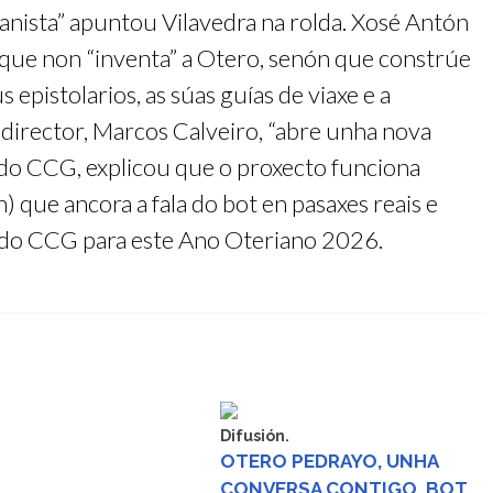
manista” apuntou Vilavedra na rolda. Xosé Antón
 que non “inventa” a Otero, senón que constrúe
epistolarios, as súas guías de viaxe e a
eu director, Marcos Calveiro, “abre unha nova
 do CCG, explicou que o proxecto funciona
ue ancora a fala do bot en pasaxes reais e
os do CCG para este Ano Oteriano 2026.
Difusión.
OTERO PEDRAYO, UNHA
CONVERSA CONTIGO. BOT