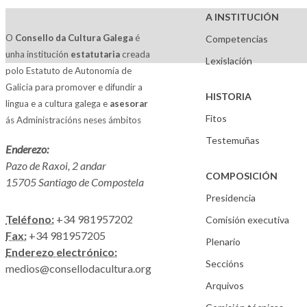
A INSTITUCIÓN
O
Consello da Cultura Galega
é
Competencias
unha institución
estatutaria
creada
Lexislación
polo Estatuto de Autonomía de
Galicia para promover e difundir a
HISTORIA
lingua e a cultura galega e
asesorar
Fitos
ás Administracións neses ámbitos
Testemuñas
Enderezo:
Pazo de Raxoi, 2 andar
COMPOSICIÓN
15705 Santiago de Compostela
Presidencia
Teléfono:
+34 981957202
Comisión executiva
Fax:
+34 981957205
Plenario
Enderezo electrónico:
Seccións
medios@consellodacultura.org
Arquivos