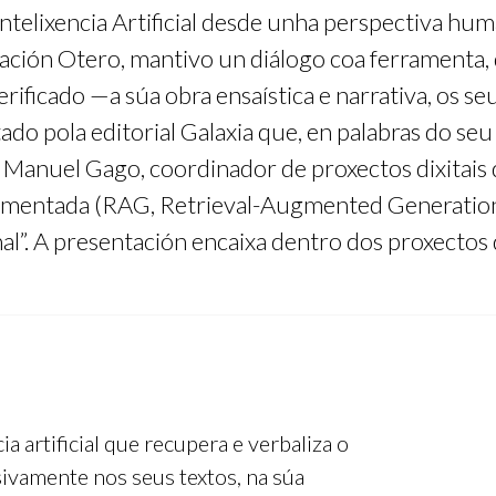
Intelixencia Artificial desde unha perspectiva hu
dación Otero, mantivo un diálogo coa ferramenta,
ficado —a súa obra ensaística e narrativa, os seus 
litado pola editorial Galaxia que, en palabras do s
. Manuel Gago, coordinador de proxectos dixitais
mentada (RAG, Retrieval-Augmented Generation) q
xinal”. A presentación encaixa dentro dos proxect
a artificial que recupera e verbaliza o
ivamente nos seus textos, na súa