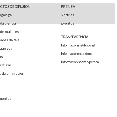
CTOS DE DIFUSIÓN
PRENSA
agalega
Noticias
da ciencia
Eventos
de mulleres
TRANSPARENCIA
ades da fala
Información institucional
que zoa
Información económica
os
Información sobre o persoal
ultural
s da emigración
umentos