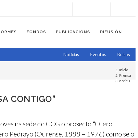
Instagram
Facebook
Twitter
Soundcloud
Youtube
+34.981.9572
correo@
FORMES
FONDOS
PUBLICACIÓNS
DIFUSIÓN
Noticias
Eventos
Bolsas
Inicio
Prensa
noticia
SA CONTIGO”
 xoves na sede do CCG o proxecto “Otero
tero Pedrayo (Ourense, 1888 – 1976) como se o