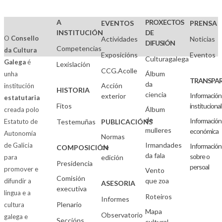
A
PROXECTOS
EVENTOS
PRENSA
INSTITUCIÓN
DE
O
Consello
Actividades
Noticias
DIFUSIÓN
Competencias
da Cultura
Exposicións
Eventos
Culturagalega
Galega
é
Lexislación
CCG.Acolle
Álbum
unha
TRANSPAR
da
Acción
institución
HISTORIA
ciencia
Información
exterior
estatutaria
Fitos
institucional
Álbum
creada polo
de
Información
Estatuto de
Testemuñas
PUBLICACIÓNS
mulleres
económica
Autonomía
Normas
Irmandades
de Galicia
Información
de
COMPOSICIÓN
da fala
sobre o
para
edición
Presidencia
persoal
promover e
Vento
Comisión
que zoa
difundir a
ASESORIA
executiva
lingua e a
Roteiros
Informes
Plenario
cultura
Mapa
Observatorio
galega e
Seccións
cultural