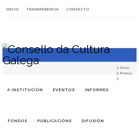
INICIO
TRANSPARENCIA
CONTACTO
SUBSCRÍBETE AO BOLETÍN
Instagram
Facebook
Twitter
Soundcloud
Youtube
+34.981.9572
correo@
Inicio
Prensa
A INSTITUCIÓN
EVENTOS
INFORMES
FONDOS
PUBLICACIÓNS
DIFUSIÓN