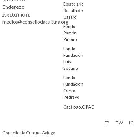
Epistolario
Enderezo
Rosalía de
electrónico:
Castro
medios@consellodacultura.org
Fondo
Ramón
Piñeiro
Fondo
Fundación
Luís
Seoane
Fondo
Fundación
Otero
Pedrayo
Catálogo.OPAC
Aviso Legal
FB
TW
IG
Consello da Cultura Galega.