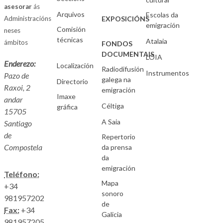
asesorar
ás
Arquivos
Escolas da
Administracións
EXPOSICIÓNS
emigración
Comisión
neses
técnicas
Atalaia
ámbitos
FONDOS
DOCUMENTAIS
LOIA
Enderezo:
Localización
Radiodifusión
Instrumentos
Pazo de
galega na
Directorio
Raxoi, 2
emigración
Imaxe
andar
Céltiga
gráfica
15705
A Saia
Santiago
de
Repertorio
Compostela
da prensa
da
emigración
Teléfono:
Mapa
+34
sonoro
981957202
de
Fax:
+34
Galicia
981957205