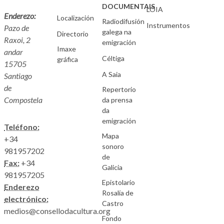
DOCUMENTAIS
LOIA
Enderezo:
Localización
Radiodifusión
Instrumentos
Pazo de
galega na
Directorio
Raxoi, 2
emigración
Imaxe
andar
Céltiga
gráfica
15705
A Saia
Santiago
de
Repertorio
Compostela
da prensa
da
emigración
Teléfono:
Mapa
+34
sonoro
981957202
de
Fax:
+34
Galicia
981957205
Epistolario
Enderezo
Rosalía de
electrónico:
Castro
medios@consellodacultura.org
Fondo