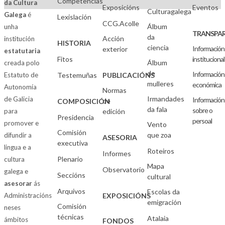
Competencias
da Cultura
Exposicións
Eventos
Culturagalega
Galega
é
Lexislación
CCG.Acolle
Álbum
unha
TRANSPAR
da
Acción
institución
HISTORIA
ciencia
Información
exterior
estatutaria
Fitos
institucional
Álbum
creada polo
de
Información
Estatuto de
Testemuñas
PUBLICACIÓNS
mulleres
económica
Autonomía
Normas
Irmandades
de Galicia
Información
de
COMPOSICIÓN
da fala
sobre o
para
edición
Presidencia
persoal
promover e
Vento
Comisión
que zoa
difundir a
ASESORIA
executiva
lingua e a
Roteiros
Informes
Plenario
cultura
Mapa
Observatorio
galega e
Seccións
cultural
asesorar
ás
Arquivos
Escolas da
Administracións
EXPOSICIÓNS
emigración
Comisión
neses
técnicas
Atalaia
ámbitos
FONDOS