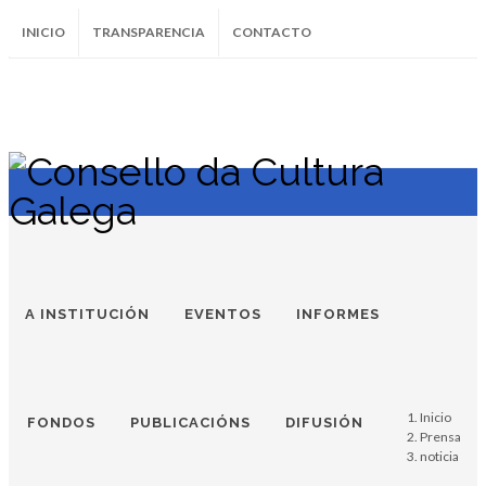
INICIO
TRANSPARENCIA
CONTACTO
SUBSCRÍBETE AO BOLETÍN
Instagram
Facebook
Twitter
Soundcloud
Youtube
+34.981.9572
correo@
A INSTITUCIÓN
EVENTOS
INFORMES
Inicio
FONDOS
PUBLICACIÓNS
DIFUSIÓN
Prensa
noticia