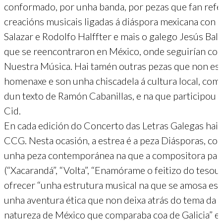
conformado, por unha banda, por pezas que fan refer
creacións musicais ligadas á diáspora mexicana con 
Salazar e Rodolfo Halffter e mais o galego Jesús Bal
que se reencontraron en México, onde seguirían cola
Nuestra Música. Hai tamén outras pezas que non est
homenaxe e son unha chiscadela á cultura local, como
dun texto de Ramón Cabanillas, e na que participou
Cid.
En cada edición do Concerto das Letras Galegas hai 
CCG. Nesta ocasión, a estrea é a peza Diásporas, c
unha peza contemporánea na que a compositora parte
(“Xacarandá”, “Volta”, “Enamórame o feitizo do tesour
ofrecer “unha estrutura musical na que se amosa ese 
unha aventura ética que non deixa atrás do tema da 
natureza de México que comparaba coa de Galicia” 