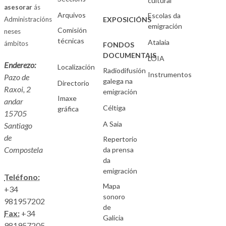
cultural
asesorar
ás
Arquivos
Escolas da
Administracións
EXPOSICIÓNS
emigración
Comisión
neses
técnicas
Atalaia
ámbitos
FONDOS
DOCUMENTAIS
LOIA
Enderezo:
Localización
Radiodifusión
Instrumentos
Pazo de
galega na
Directorio
Raxoi, 2
emigración
Imaxe
andar
Céltiga
gráfica
15705
A Saia
Santiago
de
Repertorio
Compostela
da prensa
da
emigración
Teléfono:
Mapa
+34
sonoro
981957202
de
Fax:
+34
Galicia
981957205