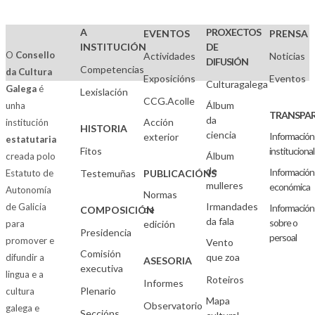
A
PROXECTOS
EVENTOS
PRENSA
INSTITUCIÓN
DE
O
Consello
Actividades
Noticias
DIFUSIÓN
Competencias
da Cultura
Exposicións
Eventos
Culturagalega
Galega
é
Lexislación
CCG.Acolle
Álbum
unha
TRANSPAR
da
Acción
institución
HISTORIA
ciencia
Información
exterior
estatutaria
Fitos
institucional
Álbum
creada polo
de
Información
Estatuto de
Testemuñas
PUBLICACIÓNS
mulleres
económica
Autonomía
Normas
Irmandades
de Galicia
Información
de
COMPOSICIÓN
da fala
sobre o
para
edición
Presidencia
persoal
promover e
Vento
Comisión
que zoa
difundir a
ASESORIA
executiva
lingua e a
Roteiros
Informes
Plenario
cultura
Mapa
Observatorio
galega e
Seccións