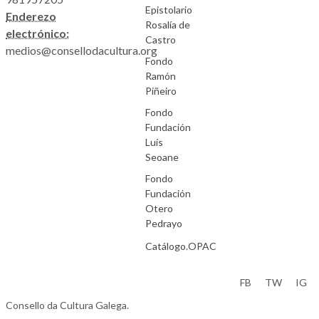
Epistolario
Enderezo
Rosalía de
electrónico:
Castro
medios@consellodacultura.org
Fondo
Ramón
Piñeiro
Fondo
Fundación
Luís
Seoane
Fondo
Fundación
Otero
Pedrayo
Catálogo.OPAC
Aviso Legal
FB
TW
IG
Consello da Cultura Galega.