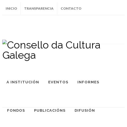
INICIO
TRANSPARENCIA
CONTACTO
SUBSCRÍBETE AO BOLETÍN
Instagram
Facebook
Twitter
Soundcloud
Youtube
+34.981.9572
correo@
A INSTITUCIÓN
EVENTOS
INFORMES
FONDOS
PUBLICACIÓNS
DIFUSIÓN