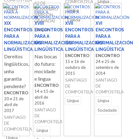
COMPOSTELA
Lingua
COMPOSTELA
13 DE
ENCONTROS
ENCONTROS
ENCONTROS
ENCONTROS
Lingua
NOVEMBRO
Lingua
PARA A
PARA A
PARA A
PARA A
(EMISIÓN
NORMALIZACIÓN
NORMALIZACIÓN
NORMALIZACIÓN
NORMALIZACIÓN
Ciencia
GRAVADA)
XIX
XVIII
XVII
XVI
Lingua
ENCONTROS
ENCONTROS
ENCONTROS
ENCONTROS
PARA A
PARA A
PARA A
PARA A
NORMALIZACIÓN
NORMALIZACIÓN
NORMALIZACIÓN
NORMALIZACIÓN
LINGÜÍSTICA.
LINGÜÍSTICA.
LINGÜÍSTICA
LINGÜÍSTICA
ENCONTRO
ENCONTRO
Dereitos
Nas bocas
15 e 16 de
24 e 25 de
lingüísticos,
do futuro:
outubro de
setembro de
unha
mocidade
2015
2014
garantia
e lingua
SANTIAGO
SANTIAGO
ENCONTRO
pendente?
DE
DE
14 e 15 de
COMPOSTELA
COMPOSTELA
ENCONTRO
abril de
20 e 21 de
Lingua
Lingua
2016
abril de
SANTIAGO
Sociedade
2017
DE
SANTIAGO
COMPOSTELA
DE
COMPOSTELA
Lingua
Lingua