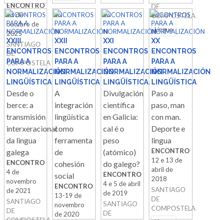
ENCONTRO
DE
21 de
ENCONTROS
ENCONTROS
ENCONTROS
ENCONTROS
COMPOSTELA
PARA A
PARA A
PARA A
PARA A
outubro de
Lingua
NORMALIZACIÓN
NORMALIZACIÓN
NORMALIZACIÓN
NORMALIZACIÓN
2025
XXIII
XXII
XXI
XX
SANTIAGO
ENCONTROS
ENCONTROS
ENCONTROS
ENCONTROS
DE
PARA A
PARA A
PARA A
PARA A
COMPOSTELA
NORMALIZACIÓN
NORMALIZACIÓN
NORMALIZACIÓN
NORMALIZACIÓN
LINGÜÍSTICA
LINGÜÍSTICA
LINGÜÍSTICA.
LINGÜÍSTICA
Desde o
A
Divulgación
Paso a
berce: a
integración
científica
paso, man
transmisión
lingüística
en Galicia:
con man.
interxeracional
como
cal é o
Deporte e
da lingua
ferramenta
peso
lingua
ENCONTRO
galega
de
(atómico)
12 e 13 de
ENCONTRO
cohesión
do galego?
abril de
4 de
ENCONTRO
social
2018
novembro
4 e 5 de abril
ENCONTRO
SANTIAGO
de 2021
de 2019
13-19 de
DE
SANTIAGO
SANTIAGO
novembro
COMPOSTELA
DE
DE
de 2020