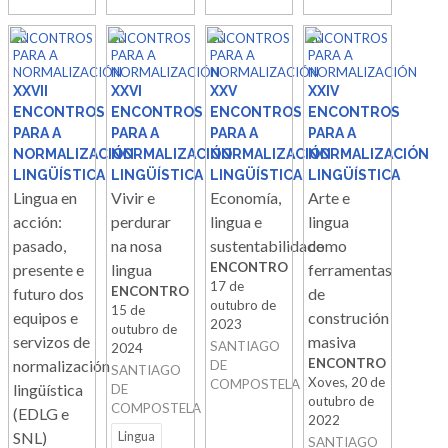
ENCONTROS
ENCONTROS
ENCONTROS
ENCONTROS
PARA A
PARA A
PARA A
PARA A
NORMALIZACIÓN
NORMALIZACIÓN
NORMALIZACIÓN
NORMALIZACIÓN
XXVII
XXVI
XXV
XXIV
ENCONTROS
ENCONTROS
ENCONTROS
ENCONTROS
PARA A
PARA A
PARA A
PARA A
NORMALIZACIÓN
NORMALIZACIÓN
NORMALIZACIÓN
NORMALIZACIÓN
LINGÜÍSTICA
LINGÜÍSTICA
LINGÜÍSTICA
LINGÜÍSTICA
Lingua en
Vivir e
Economía,
Arte e
acción:
perdurar
lingua e
lingua
pasado,
na nosa
sustentabilidade
como
ENCONTRO
presente e
lingua
ferramentas
17 de
ENCONTRO
futuro dos
de
outubro de
15 de
equipos e
construción
2023
outubro de
servizos de
masiva
SANTIAGO
2024
ENCONTRO
normalización
DE
SANTIAGO
Xoves, 20 de
COMPOSTELA
lingüística
DE
outubro de
COMPOSTELA
(EDLG e
2022
SNL)
Lingua
SANTIAGO