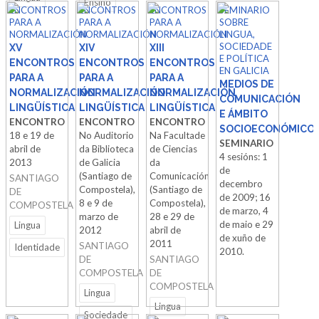
Ensino
ENCONTROS
ENCONTROS
ENCONTROS
SEMINARIO
PARA A
PARA A
PARA A
SOBRE
NORMALIZACIÓN
NORMALIZACIÓN
NORMALIZACIÓN
LINGUA,
SOCIEDADE
XV
XIV
XIII
E POLÍTICA
ENCONTROS
ENCONTROS
ENCONTROS
EN GALICIA
PARA A
PARA A
PARA A
MEDIOS DE
NORMALIZACIÓN
NORMALIZACIÓN
NORMALIZACIÓN
COMUNICACIÓN
LINGÜÍSTICA
LINGÜÍSTICA
LINGÜÍSTICA
E ÁMBITO
ENCONTRO
ENCONTRO
ENCONTRO
SOCIOECONÓMICO.
18 e 19 de
No Auditorio
Na Facultade
SEMINARIO
abril de
da Biblioteca
de Ciencias
4 sesións: 1
2013
de Galicia
da
de
(Santiago de
Comunicación
SANTIAGO
decembro
Compostela),
(Santiago de
DE
de 2009; 16
8 e 9 de
Compostela),
COMPOSTELA
de marzo, 4
marzo de
28 e 29 de
de maio e 29
Lingua
2012
abril de
de xuño de
2011
SANTIAGO
Identidade
2010.
DE
SANTIAGO
COMPOSTELA
DE
COMPOSTELA
Lingua
Lingua
Sociedade