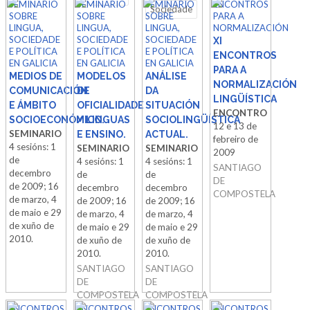
SEMINARIO
SEMINARIO
SEMINARIO
ENCONTROS
Sociedade
SOBRE
SOBRE
SOBRE
PARA A
LINGUA,
LINGUA,
LINGUA,
NORMALIZACIÓN
SOCIEDADE
SOCIEDADE
SOCIEDADE
XI
E POLÍTICA
E POLÍTICA
E POLÍTICA
ENCONTROS
EN GALICIA
EN GALICIA
EN GALICIA
PARA A
MEDIOS DE
MODELOS
ANÁLISE
NORMALIZACIÓN
COMUNICACIÓN
DE
DA
LINGÜÍSTICA
E ÁMBITO
OFICIALIDADE
SITUACIÓN
ENCONTRO
SOCIOECONÓMICO.
/ LINGUAS
SOCIOLINGÜÍSTICA
12 e 13 de
SEMINARIO
E ENSINO.
ACTUAL.
febreiro de
4 sesións: 1
SEMINARIO
SEMINARIO
2009
de
4 sesións: 1
4 sesións: 1
SANTIAGO
decembro
de
de
DE
de 2009; 16
decembro
decembro
COMPOSTELA
de marzo, 4
de 2009; 16
de 2009; 16
de maio e 29
de marzo, 4
de marzo, 4
de xuño de
de maio e 29
de maio e 29
2010.
de xuño de
de xuño de
2010.
2010.
SANTIAGO
SANTIAGO
DE
DE
COMPOSTELA
COMPOSTELA
ENCONTROS
ENCONTROS
ENCONTROS
ENCONTROS