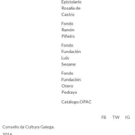
Epistolario
Rosalía de
Castro
Fondo
Ramón
Piñeiro
Fondo
Fundación
Luís
Seoane
Fondo
Fundación
Otero
Pedrayo
Catálogo.OPAC
Aviso Legal
FB
TW
IG
Consello da Cultura Galega.
2016