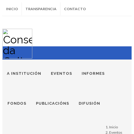
INICIO
TRANSPARENCIA
CONTACTO
SUBSCRÍBETE AO BOLETÍN
Instagram
Facebook
Twitter
Soundcloud
Youtube
+34.981.9572
correo@
A INSTITUCIÓN
EVENTOS
INFORMES
FONDOS
PUBLICACIÓNS
DIFUSIÓN
Inicio
Eventos