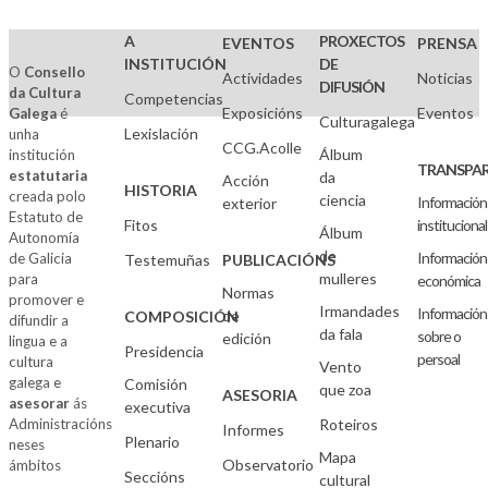
PARA A
PARA A
PARA A
PARA A
NORMALIZACIÓN
NORMALIZACIÓN
NORMALIZACIÓN
NORMALIZACIÓN
A
PROXECTOS
EVENTOS
PRENSA
VI
IV
III
ENCONTRO
INSTITUCIÓN
DE
ENCONTROS
ENCONTROS
ENCONTROS
PARA A
O
Consello
Actividades
Noticias
DIFUSIÓN
da Cultura
PARA A
POLA
PARA A
NORMALIZACIÓN
Competencias
Exposicións
Eventos
Galega
é
NORMALIZACIÓN
NORMALIZACIÓN
NORMALIZACIÓN
LINGÜÍSTICA
Culturagalega
Lexislación
unha
LINGÜÍSTICA
LINGÜÍSTICA
LINGÜÍSTICA
EN
CCG.Acolle
Álbum
institución
ENCONTRO
ENCONTRO
ENCONTRO
GALICIA
TRANSPAR
estatutaria
da
Acción
14 e 15 de
9 e 10 de
xoves 28 e
ENCONTRO
HISTORIA
creada polo
ciencia
outubro de
novembro
venres 29 de
Información
exterior
17 e 18 de
Estatuto de
2002
de 2000
outubro de
Fitos
decembro
institucional
Álbum
Autonomía
1999
de 1993
SANTIAGO
SANTIAGO
de
Información
de Galicia
Testemuñas
PUBLICACIÓNS
DE
DE
SANTIAGO
SANTIAGO
mulleres
para
económica
COMPOSTELA
COMPOSTELA
DE
DE
Normas
promover e
COMPOSTELA
Irmandades
COMPOSTELA
Información
de
COMPOSICIÓN
Lingua
Lingua
difundir a
da fala
sobre o
edición
Lingua
lingua e a
Lingua
Presidencia
persoal
cultura
Vento
galega e
Comisión
que zoa
ASESORIA
asesorar
ás
executiva
Administracións
Roteiros
Informes
Plenario
neses
Mapa
Observatorio
ámbitos
Seccións
cultural