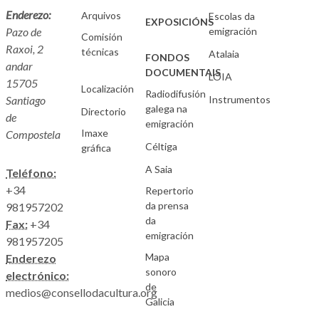
Enderezo:
Arquivos
Escolas da
EXPOSICIÓNS
Pazo de
emigración
Comisión
Raxoi, 2
técnicas
Atalaia
FONDOS
andar
DOCUMENTAIS
LOIA
15705
Localización
Radiodifusión
Santiago
Instrumentos
galega na
Directorio
de
emigración
Imaxe
Compostela
Céltiga
gráfica
A Saia
Teléfono:
+34
Repertorio
da prensa
981957202
da
Fax:
+34
emigración
981957205
Mapa
Enderezo
sonoro
electrónico:
de
medios@consellodacultura.org
Galicia