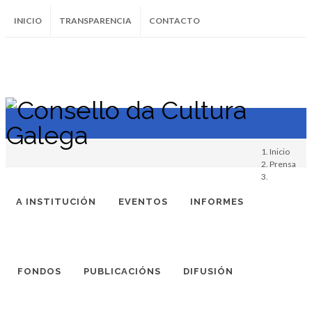
INICIO
TRANSPARENCIA
CONTACTO
SUBSCRÍBETE AO BOLETÍN
Instagram
Facebook
Twitter
Soundcloud
Youtube
+34.981.9572
correo@
Inicio
Prensa
A INSTITUCIÓN
EVENTOS
INFORMES
FONDOS
PUBLICACIÓNS
DIFUSIÓN