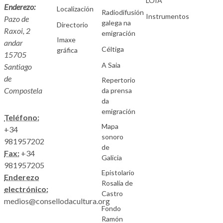
LOIA
Enderezo:
Localización
Radiodifusión
Instrumentos
Pazo de
galega na
Directorio
Raxoi, 2
emigración
Imaxe
andar
Céltiga
gráfica
15705
A Saia
Santiago
de
Repertorio
Compostela
da prensa
da
emigración
Teléfono:
Mapa
+34
sonoro
981957202
de
Fax:
+34
Galicia
981957205
Epistolario
Enderezo
Rosalía de
electrónico:
Castro
medios@consellodacultura.org
Fondo
Ramón