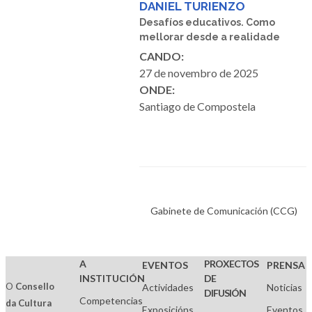
DANIEL TURIENZO
Desafíos educativos. Como
mellorar desde a realidade
CANDO:
27 de novembro de 2025
ONDE:
Santiago de Compostela
Gabinete de Comunicación (CCG)
A
PROXECTOS
EVENTOS
PRENSA
INSTITUCIÓN
DE
O
Consello
Actividades
Noticias
DIFUSIÓN
Competencias
da Cultura
Exposicións
Eventos