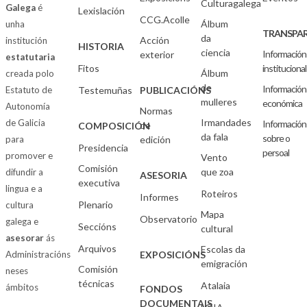
Culturagalega
Galega
é
Lexislación
CCG.Acolle
Álbum
unha
TRANSPAR
da
Acción
institución
HISTORIA
ciencia
Información
exterior
estatutaria
Fitos
institucional
Álbum
creada polo
de
Información
Estatuto de
Testemuñas
PUBLICACIÓNS
mulleres
económica
Autonomía
Normas
Irmandades
de Galicia
Información
de
COMPOSICIÓN
da fala
sobre o
para
edición
Presidencia
persoal
promover e
Vento
Comisión
que zoa
difundir a
ASESORIA
executiva
lingua e a
Roteiros
Informes
Plenario
cultura
Mapa
Observatorio
galega e
Seccións
cultural
asesorar
ás
Arquivos
Escolas da
Administracións
EXPOSICIÓNS
emigración
Comisión
neses
técnicas
Atalaia
ámbitos
FONDOS
DOCUMENTAIS