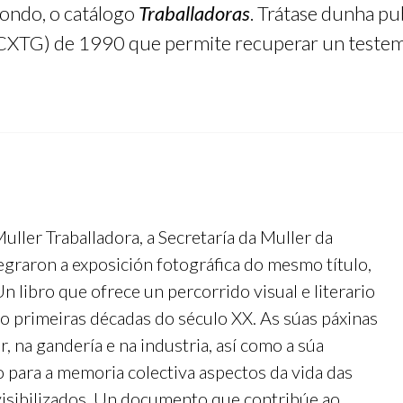
ondo, o catálogo
Traballadoras
. Trátase dunha pu
(CXTG) de 1990 que permite recuperar un testem
ler Traballadora, a Secretaría da Muller da
egraron a exposición fotográfica do mesmo título,
 libro que ofrece un percorrido visual e literario
o primeiras décadas do século XX. As súas páxinas
 na gandería e na industria, así como a súa
do para a memoria colectiva aspectos da vida das
isibilizados. Un documento que contribúe ao