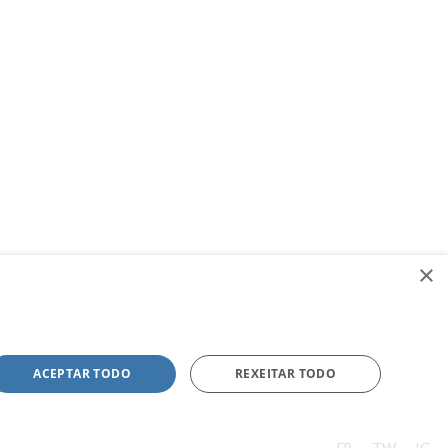
×
ACEPTAR TODO
REXEITAR TODO
FB
TW
IG