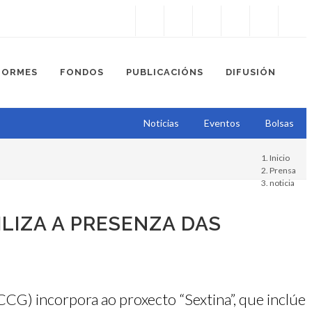
Instagram
Facebook
Twitter
Soundcloud
Youtube
+34.981.9572
correo@
FORMES
FONDOS
PUBLICACIÓNS
DIFUSIÓN
Noticias
Eventos
Bolsas
Inicio
Prensa
noticia
ILIZA A PRESENZA DAS
G) incorpora ao proxecto “Sextina”, que inclúe