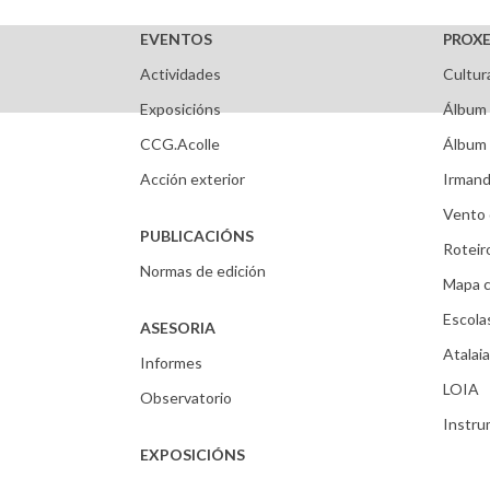
EVENTOS
PROXE
Actividades
Cultur
Exposicións
Álbum 
CCG.Acolle
Álbum 
Acción exterior
Irmand
Vento 
PUBLICACIÓNS
Roteir
Normas de edición
Mapa c
Escola
ASESORIA
Atalaia
Informes
LOIA
Observatorio
Instr
EXPOSICIÓNS