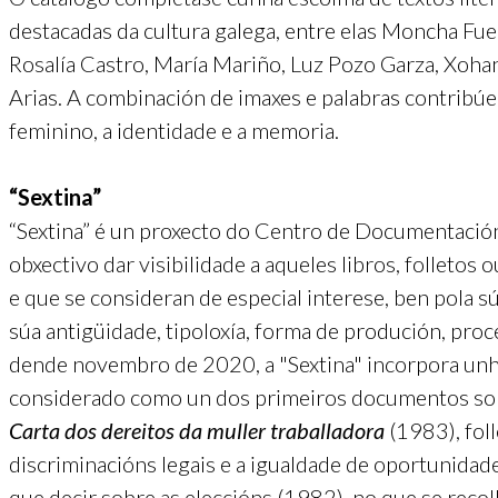
destacadas da cultura galega, entre elas Moncha Fu
Rosalía Castro, María Mariño, Luz Pozo Garza, Xoha
Arias. A combinación de imaxes e palabras contribúe a
feminino, a identidade e a memoria.
“Sextina”
“Sextina” é un proxecto do Centro de Documentació
obxectivo dar visibilidade a aqueles libros, folle
e que se consideran de especial interese, ben pola 
súa antigüidade, tipoloxía, forma de produción, proc
dende novembro de 2020, a "Sextina" incorpora unh
considerado como un dos primeiros documentos sobre
Carta dos dereitos da muller traballadora
(1983), foll
discriminacións legais e a igualdade de oportunidad
que decir sobre as eleccións (1982), no que se recol