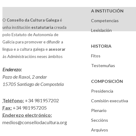
A INSTITUCIÓN
O
Consello da Cultura Galega
é
Competencias
unha institución
estatutaria
creada
Lexislación
polo Estatuto de Autonomía de
Galicia para promover e difundir a
HISTORIA
lingua e a cultura galega e
asesorar
Fitos
ás Administracións neses ámbitos
Testemuñas
Enderezo:
Pazo de Raxoi, 2 andar
COMPOSICIÓN
15705 Santiago de Compostela
Presidencia
Teléfono:
+34 981957202
Comisión executiva
Fax:
+34 981957205
Plenario
Enderezo electrónico:
Seccións
medios@consellodacultura.org
Arquivos