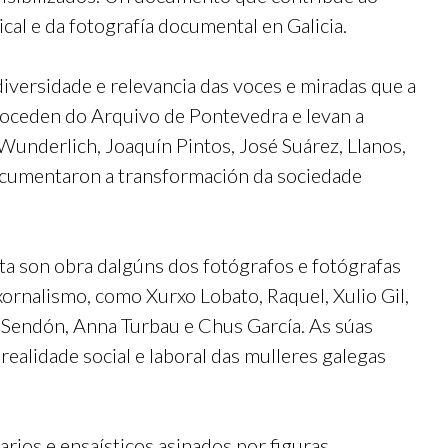
cal e da fotografía documental en Galicia.
iversidade e relevancia das voces e miradas que a
proceden do Arquivo de Pontevedra e levan a
Wunderlich, Joaquín Pintos, José Suárez, Llanos,
 documentaron a transformación da sociedade
ta son obra dalgúns dos fotógrafos e fotógrafas
ornalismo, como Xurxo Lobato, Raquel, Xulio Gil,
 Sendón, Anna Turbau e Chus García. As súas
alidade social e laboral das mulleres galegas
rios e ensaísticos asinados por figuras