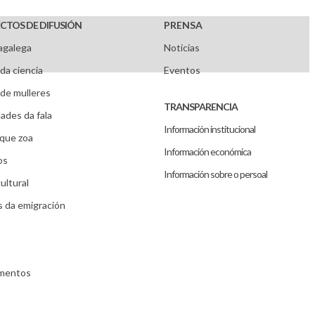
CTOS DE DIFUSIÓN
PRENSA
agalega
Noticias
da ciencia
Eventos
de mulleres
TRANSPARENCIA
ades da fala
Información institucional
que zoa
Información económica
os
Información sobre o persoal
ultural
s da emigración
umentos