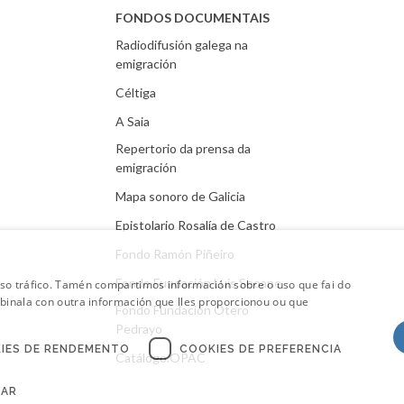
FONDOS DOCUMENTAIS
Radiodifusión galega na
emigración
Céltiga
A Saia
Repertorio da prensa da
emigración
Mapa sonoro de Galicia
Epistolario Rosalía de Castro
Fondo Ramón Piñeiro
Fondo Fundación Luís Seoane
oso tráfico. Tamén compartimos información sobre o uso que fai do
mbinala con outra información que lles proporcionou ou que
Fondo Fundación Otero
Pedrayo
IES DE RENDEMENTO
COOKIES DE PREFERENCIA
Catálogo.OPAC
CAR