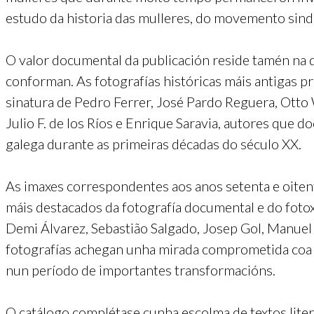
estudo da historia das mulleres, do movemento sindi
O valor documental da publicación reside tamén na d
conforman. As fotografías históricas máis antigas 
sinatura de Pedro Ferrer, José Pardo Reguera, Otto 
Julio F. de los Ríos e Enrique Saravia, autores que
galega durante as primeiras décadas do século XX.
As imaxes correspondentes aos anos setenta e oiten
máis destacados da fotografía documental e do fotox
Demi Álvarez, Sebastião Salgado, Josep Gol, Manuel
fotografías achegan unha mirada comprometida coa re
nun período de importantes transformacións.
O catálogo complétase cunha escolma de textos litera