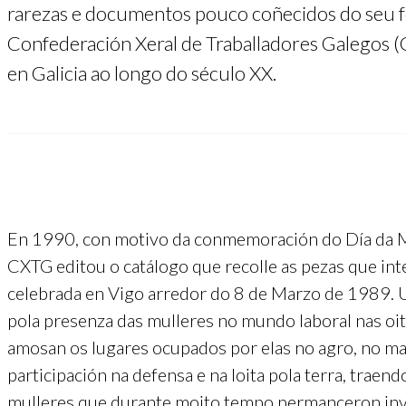
rarezas e documentos pouco coñecidos do seu f
Confederación Xeral de Traballadores Galegos 
en Galicia ao longo do século XX.
En 1990, con motivo da conmemoración do Día da Mul
CXTG editou o catálogo que recolle as pezas que int
celebrada en Vigo arredor do 8 de Marzo de 1989. Un
pola presenza das mulleres no mundo laboral nas oit
amosan os lugares ocupados por elas no agro, no mar,
participación na defensa e na loita pola terra, traen
mulleres que durante moito tempo permanceron inv