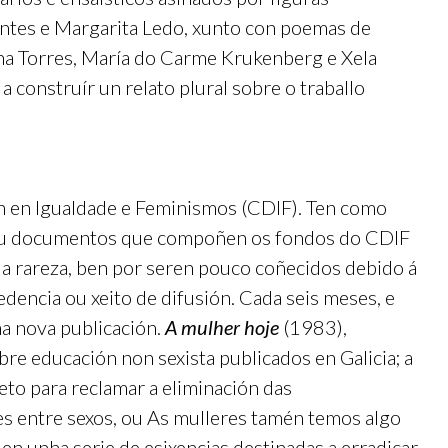
entes e Margarita Ledo, xunto con poemas de
na Torres, María do Carme Krukenberg e Xela
 construír un relato plural sobre o traballo
n en Igualdade e Feminismos (CDIF). Ten como
tos ou documentos que compoñen os fondos do CDIF
súa rareza, ben por seren pouco coñecidos debido á
edencia ou xeito de difusión. Cada seis meses, e
a nova publicación.
A mulher hoje
(1983),
 educación non sexista publicados en Galicia; a
eto para reclamar a eliminación das
es entre sexos, ou As mulleres tamén temos algo
len unha serie de esixencias destinadas a erradicar