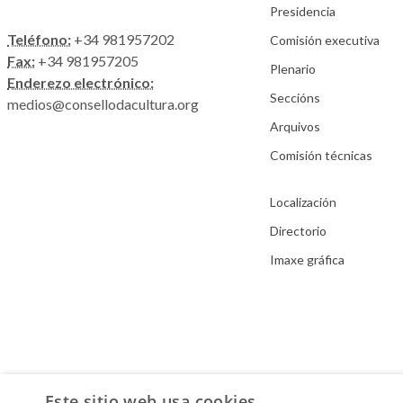
Presidencia
Teléfono:
+34 981957202
Comisión executiva
Fax:
+34 981957205
Plenario
Enderezo electrónico:
Seccións
medios@consellodacultura.org
Arquivos
Comisión técnicas
Localización
Directorio
Imaxe gráfica
Este sitio web usa cookies