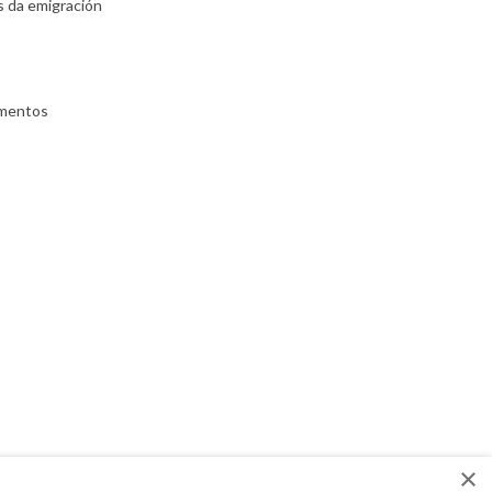
s da emigración
umentos
×