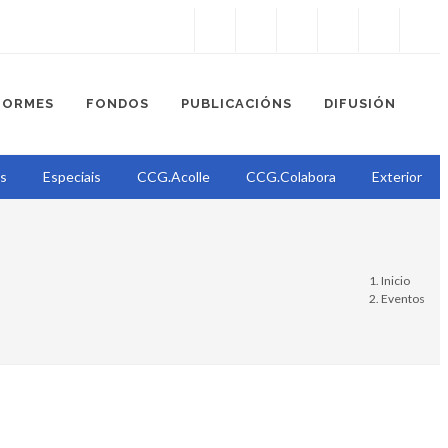
Instagram
Facebook
Twitter
Soundcloud
Youtube
+34.981.9572
correo@
FORMES
FONDOS
PUBLICACIÓNS
DIFUSIÓN
ns
Especiais
CCG.Acolle
CCG.Colabora
Exterior
Inicio
Eventos