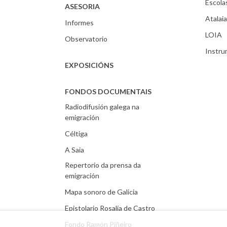
Escola
ASESORIA
Atalaia
Informes
LOIA
Observatorio
Instr
EXPOSICIÓNS
FONDOS DOCUMENTAIS
Radiodifusión galega na
emigración
Céltiga
A Saia
Repertorio da prensa da
emigración
Mapa sonoro de Galicia
Epistolario Rosalía de Castro
Fondo Ramón Piñeiro