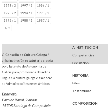
1998 / 3
1997 / 1
1996 / 1
1995 / 2
1994 / 1
1993 / 2
1992 / 1
1988 / 1
1987 / 1
0 / 2
A INSTITUCIÓN
O
Consello da Cultura Galega
é
Competencias
unha institución
estatutaria
creada
Lexislación
polo Estatuto de Autonomía de
Galicia para promover e difundir a
HISTORIA
lingua e a cultura galega e
asesorar
Fitos
ás Administracións neses ámbitos
Testemuñas
Enderezo:
Pazo de Raxoi, 2 andar
COMPOSICIÓN
15705 Santiago de Compostela