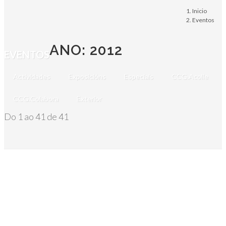
Inicio
Eventos
ANO: 2012
EVENTOS
Actividades
Exposicións
Especiais
CCG.Acolle
CCG.Colabora
Exterior
Do 1 ao 41 de 41