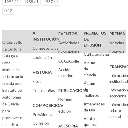
1992 / 1
1988 / 1
1987 / 1
0 / 2
A
PROXECTOS
EVENTOS
PRENSA
INSTITUCIÓN
DE
O
Consello
Actividades
Noticias
DIFUSIÓN
Competencias
da Cultura
Exposicións
Eventos
Culturagalega
Galega
é
Lexislación
CCG.Acolle
Álbum
unha
TRANSPAR
da
Acción
institución
HISTORIA
ciencia
Información
exterior
estatutaria
Fitos
institucional
Álbum
creada polo
de
Información
Estatuto de
Testemuñas
PUBLICACIÓNS
mulleres
económica
Autonomía
Normas
Irmandades
de Galicia
Información
de
COMPOSICIÓN
da fala
sobre o
para
edición
Presidencia
persoal
promover e
Vento
Comisión
que zoa
difundir a
ASESORIA