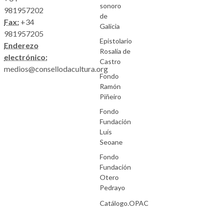
sonoro
981957202
de
Fax:
+34
Galicia
981957205
Epistolario
Enderezo
Rosalía de
electrónico:
Castro
medios@consellodacultura.org
Fondo
Ramón
Piñeiro
Fondo
Fundación
Luís
Seoane
Fondo
Fundación
Otero
Pedrayo
Catálogo.OPAC