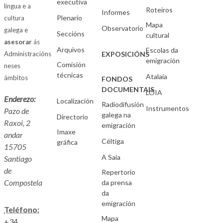
executiva
lingua e a
Roteiros
Informes
Plenario
cultura
Mapa
Observatorio
galega e
Seccións
cultural
asesorar
ás
Arquivos
Escolas da
Administracións
EXPOSICIÓNS
emigración
Comisión
neses
técnicas
Atalaia
ámbitos
FONDOS
DOCUMENTAIS
LOIA
Enderezo:
Localización
Radiodifusión
Instrumentos
Pazo de
galega na
Directorio
Raxoi, 2
emigración
Imaxe
andar
Céltiga
gráfica
15705
A Saia
Santiago
de
Repertorio
Compostela
da prensa
da
emigración
Teléfono:
Mapa
+34