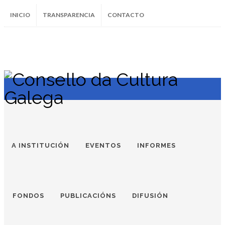
INICIO
TRANSPARENCIA
CONTACTO
SUBSCRÍBETE AO BOLETÍN
Instagram
Facebook
Twitter
Soundcloud
Youtube
+34.981.9572
correo@
A INSTITUCIÓN
EVENTOS
INFORMES
FONDOS
PUBLICACIÓNS
DIFUSIÓN