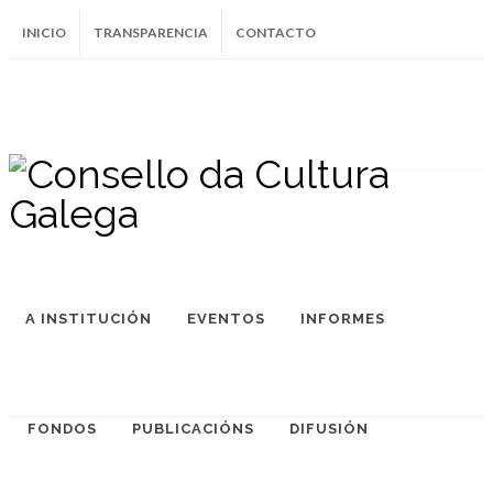
INICIO
TRANSPARENCIA
CONTACTO
SUBSCRÍBETE AO BOLETÍN
Instagram
Facebook
Twitter
Soundcloud
Youtube
+34.981.9572
correo@
A INSTITUCIÓN
EVENTOS
INFORMES
FONDOS
PUBLICACIÓNS
DIFUSIÓN