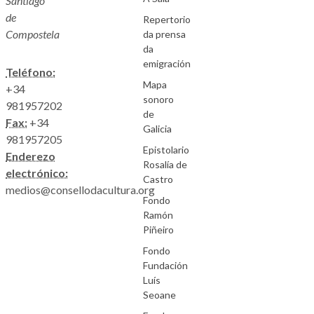
Santiago
de
Repertorio
Compostela
da prensa
da
emigración
Teléfono:
Mapa
+34
sonoro
981957202
de
Fax:
+34
Galicia
981957205
Epistolario
Enderezo
Rosalía de
electrónico:
Castro
medios@consellodacultura.org
Fondo
Ramón
Piñeiro
Fondo
Fundación
Luís
Seoane