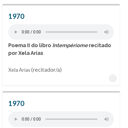
1970
Poema II do libro
Intempériome
recitado
por Xela Arias
(recitador/a)
Xela Arias
1970