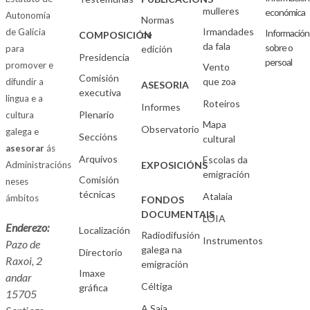
mulleres
económica
Autonomía
Normas
Irmandades
de Galicia
Información
de
COMPOSICIÓN
da fala
sobre o
para
edición
Presidencia
persoal
promover e
Vento
Comisión
que zoa
difundir a
ASESORIA
executiva
lingua e a
Roteiros
Informes
Plenario
cultura
Mapa
Observatorio
galega e
Seccións
cultural
asesorar
ás
Arquivos
Escolas da
Administracións
EXPOSICIÓNS
emigración
Comisión
neses
técnicas
Atalaia
ámbitos
FONDOS
DOCUMENTAIS
LOIA
Enderezo:
Localización
Radiodifusión
Instrumentos
Pazo de
galega na
Directorio
Raxoi, 2
emigración
Imaxe
andar
Céltiga
gráfica
15705
A Saia