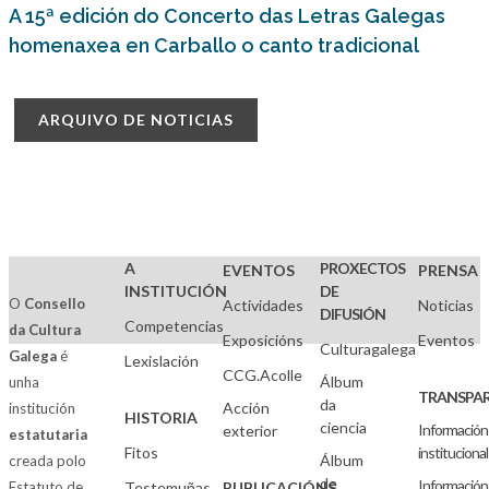
A 15ª edición do Concerto das Letras Galegas
homenaxea en Carballo o canto tradicional
ARQUIVO DE NOTICIAS
A
PROXECTOS
EVENTOS
PRENSA
INSTITUCIÓN
DE
O
Consello
Actividades
Noticias
DIFUSIÓN
Competencias
da Cultura
Exposicións
Eventos
Culturagalega
Galega
é
Lexislación
CCG.Acolle
Álbum
unha
TRANSPAR
da
Acción
institución
HISTORIA
ciencia
Información
exterior
estatutaria
Fitos
institucional
Álbum
creada polo
de
Información
Estatuto de
Testemuñas
PUBLICACIÓNS