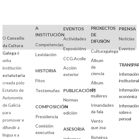
A
PROXECTOS
EVENTOS
PRENSA
INSTITUCIÓN
DE
O
Consello
Actividades
Noticias
DIFUSIÓN
Competencias
da Cultura
Exposicións
Eventos
Culturagalega
Galega
é
Lexislación
CCG.Acolle
Álbum
unha
TRANSPAR
da
Acción
institución
HISTORIA
ciencia
Información
exterior
estatutaria
Fitos
institucional
Álbum
creada polo
de
Información
Estatuto de
Testemuñas
PUBLICACIÓNS
mulleres
económica
Autonomía
Normas
Irmandades
de Galicia
Información
de
COMPOSICIÓN
da fala
sobre o
para
edición
Presidencia
persoal
promover e
Vento
Comisión
que zoa
difundir a
ASESORIA
executiva
lingua e a
Roteiros
Informes