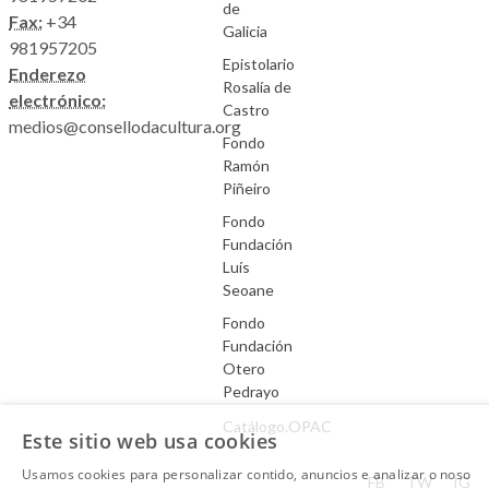
de
Fax:
+34
Galicia
981957205
Epistolario
Enderezo
Rosalía de
electrónico:
Castro
medios@consellodacultura.org
Fondo
Ramón
Piñeiro
Fondo
Fundación
Luís
Seoane
Fondo
Fundación
Otero
Pedrayo
Catálogo.OPAC
Este sitio web usa cookies
Usamos cookies para personalizar contido, anuncios e analizar o noso
Aviso Legal
FB
TW
IG