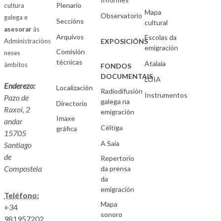
Plenario
cultura
Mapa
Observatorio
galega e
Seccións
cultural
asesorar
ás
Arquivos
Escolas da
Administracións
EXPOSICIÓNS
emigración
Comisión
neses
técnicas
Atalaia
ámbitos
FONDOS
DOCUMENTAIS
LOIA
Enderezo:
Localización
Radiodifusión
Instrumentos
Pazo de
galega na
Directorio
Raxoi, 2
emigración
Imaxe
andar
Céltiga
gráfica
15705
A Saia
Santiago
de
Repertorio
Compostela
da prensa
da
emigración
Teléfono:
Mapa
+34
sonoro
981957202