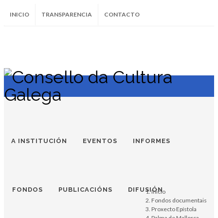
INICIO
TRANSPARENCIA
CONTACTO
SUBSCRÍBETE AO BOLETÍN
Instagram
Facebook
Twitter
Soundcloud
Youtube
+34.981.9572
correo@
A INSTITUCIÓN
EVENTOS
INFORMES
FONDOS
PUBLICACIÓNS
DIFUSIÓN
Inicio
Fondos documentais
Proxecto Epístola
Palma de Mallorca