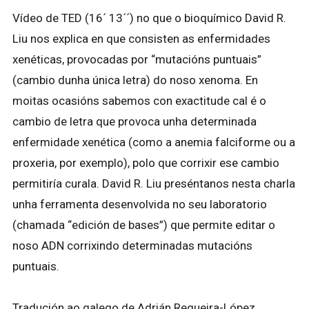
Vídeo de TED (16´ 13´´) no que o bioquímico David R.
Liu nos explica en que consisten as enfermidades
xenéticas, provocadas por “mutacións puntuais”
(cambio dunha única letra) do noso xenoma. En
moitas ocasións sabemos con exactitude cal é o
cambio de letra que provoca unha determinada
enfermidade xenética (como a anemia falciforme ou a
proxeria, por exemplo), polo que corrixir ese cambio
permitiría curala. David R. Liu preséntanos nesta charla
unha ferramenta desenvolvida no seu laboratorio
(chamada “edición de bases”) que permite editar o
noso ADN corrixindo determinadas mutacións
puntuais.
Tradución ao galego de Adrián Regueira-López.