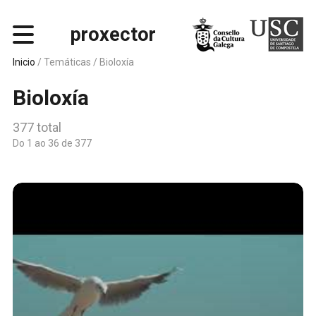
proxector
Inicio
/ Temáticas /
Bioloxía
Bioloxía
377 total
Do 1 ao 36 de 377