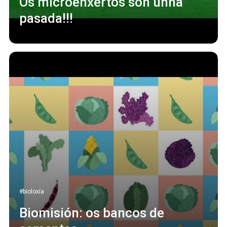
Os microenxertos son unha
pasada!!!
#bioloxía
Biomisión: os bancos de