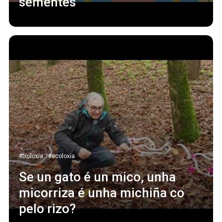
sementes
#bioloxía
#ecoloxía
Se un gato é un mico, unha
micorriza é unha michiña co
pelo rizo?