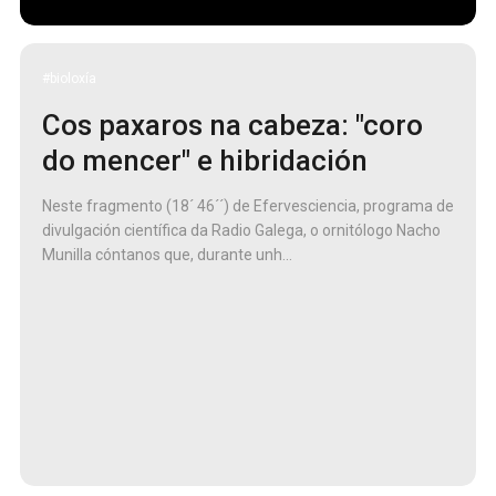
#bioloxía
Cos paxaros na cabeza: "coro
do mencer" e hibridación
Neste fragmento (18´ 46´´) de Efervesciencia, programa de
divulgación científica da Radio Galega, o ornitólogo Nacho
Munilla cóntanos que, durante unh...