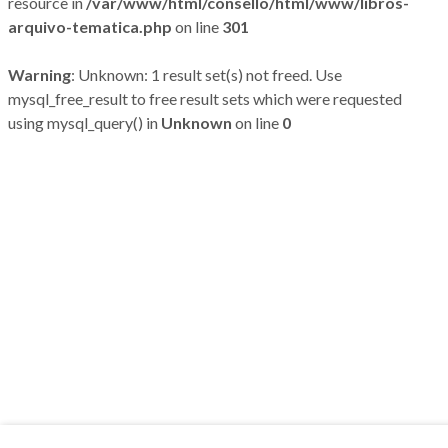
resource in
/var/www/html/consello/html/www/libros-
arquivo-tematica.php
on line
301
Warning
: Unknown: 1 result set(s) not freed. Use
mysql_free_result to free result sets which were requested
using mysql_query() in
Unknown
on line
0