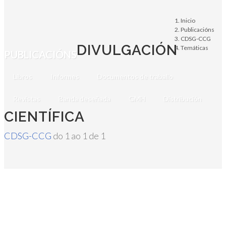
Inicio
Publicacións
CDSG-CCG
DIVULGACIÓN
Temáticas
PUBLICACIÓNS
Libros
Informes
Documentos de traballo
Revistas
Banda deseñada
GMH
Distribución
CIENTÍFICA
CDSG-CCG
do 1 ao 1 de 1