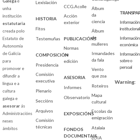
Galega
é
Lexislación
CCG.Acolle
Álbum
unha
TRANSPAR
da
Acción
institución
HISTORIA
ciencia
Información
exterior
estatutaria
Fitos
institucional
Álbum
creada polo
de
Información
Estatuto de
Testemuñas
PUBLICACIÓNS
mulleres
económica
Autonomía
Normas
Irmandades
de Galicia
Información
de
COMPOSICIÓN
da fala
sobre o
para
edición
Presidencia
persoal
promover e
Vento
Comisión
que zoa
difundir a
ASESORIA
executiva
Warning
:
lingua e a
Roteiros
Informes
Plenario
cultura
Mapa
Observatorio
galega e
Seccións
cultural
asesorar
ás
Arquivos
Escolas da
Administracións
EXPOSICIÓNS
emigración
Comisión
neses
técnicas
Atalaia
ámbitos
FONDOS
DOCUMENTAIS
LOIA