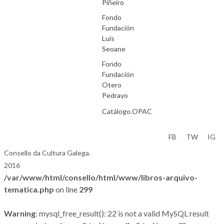
Piñeiro
Fondo
Fundación
Luís
Seoane
Fondo
Fundación
Otero
Pedrayo
Catálogo.OPAC
Aviso Legal
FB
TW
IG
Consello da Cultura Galega.
2016
/var/www/html/consello/html/www/libros-arquivo-
tematica.php
on line
299
Warning
: mysql_free_result(): 22 is not a valid MySQL result