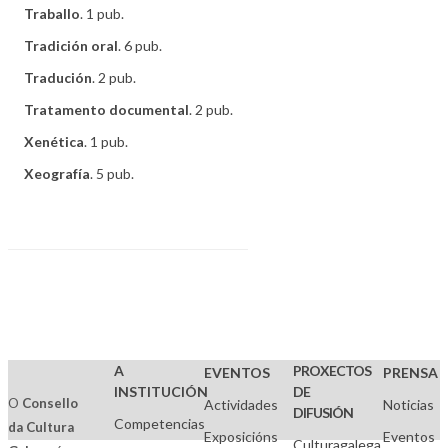
Traballo
. 1 pub.
Tradición oral
. 6 pub.
Tradución
. 2 pub.
Tratamento documental
. 2 pub.
Xenética
. 1 pub.
Xeografía
. 5 pub.
A
PROXECTOS
EVENTOS
PRENSA
INSTITUCIÓN
DE
O
Consello
Actividades
Noticias
DIFUSIÓN
Competencias
da Cultura
Exposicións
Eventos
Culturagalega