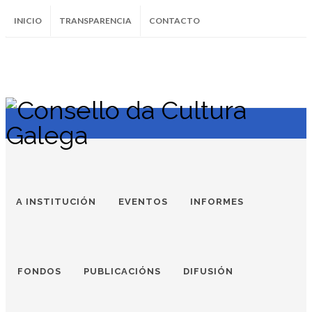
INICIO
TRANSPARENCIA
CONTACTO
SUBSCRÍBETE AO BOLETÍN
Instagram
Facebook
Twitter
Soundcloud
Youtube
+34.981.9572
correo@
A INSTITUCIÓN
EVENTOS
INFORMES
FONDOS
PUBLICACIÓNS
DIFUSIÓN