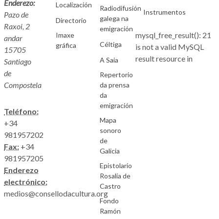
Enderezo:
Localización
Radiodifusión
Instrumentos
Pazo de
galega na
Directorio
Raxoi, 2
emigración
mysql_free_result(): 21
Imaxe
andar
Céltiga
gráfica
is not a valid MySQL
15705
result resource in
A Saia
Santiago
de
Repertorio
Compostela
da prensa
da
emigración
Teléfono:
Mapa
+34
sonoro
981957202
de
Fax:
+34
Galicia
981957205
Epistolario
Enderezo
Rosalía de
electrónico:
Castro
medios@consellodacultura.org
Fondo
Ramón