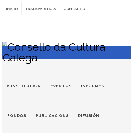
INICIO
TRANSPARENCIA
CONTACTO
SUBSCRÍBETE AO BOLETÍN
Instagram
Facebook
Twitter
Soundcloud
Youtube
+34.981.9572
correo@
A INSTITUCIÓN
EVENTOS
INFORMES
FONDOS
PUBLICACIÓNS
DIFUSIÓN