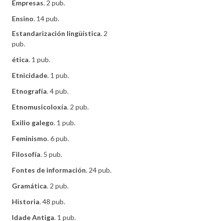
Empresas
. 2 pub.
Ensino
. 14 pub.
Estandarización lingüística
. 2
pub.
ética
. 1 pub.
Etnicidade
. 1 pub.
Etnografía
. 4 pub.
Etnomusicoloxía
. 2 pub.
Exilio galego
. 1 pub.
Feminismo
. 6 pub.
Filosofía
. 5 pub.
Fontes de información
. 24 pub.
Gramática
. 2 pub.
Historia
. 48 pub.
Idade Antiga
. 1 pub.