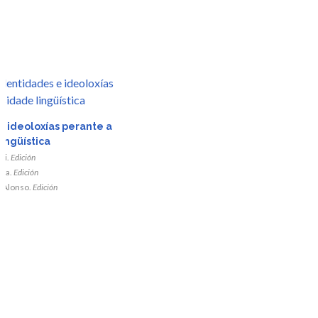
r
r
e ideoloxías perante a
ingüística
da
da
ei.
Edición
rra.
Edición
-Alonso.
Edición