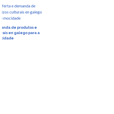
r
manda de produtos e
urais en galego para a
da
ocidade