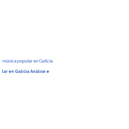
r
lar en Galicia Análise e
da