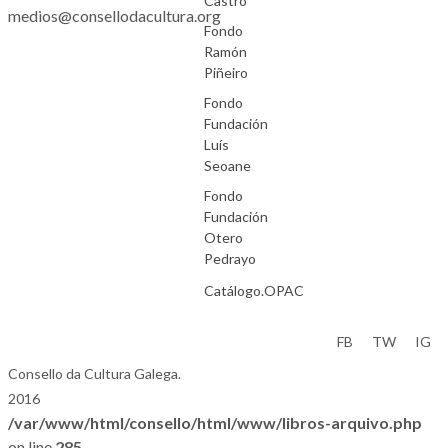
Castro
medios@consellodacultura.org
Fondo
Ramón
Piñeiro
Fondo
Fundación
Luís
Seoane
Fondo
Fundación
Otero
Pedrayo
Catálogo.OPAC
Aviso Legal
FB
TW
IG
Consello da Cultura Galega.
2016
/var/www/html/consello/html/www/libros-arquivo.php
on line
285