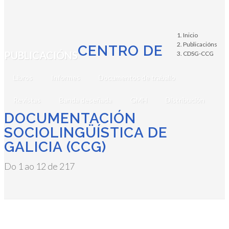
Inicio
Publicacións
CENTRO DE
PUBLICACIÓNS
CDSG-CCG
Libros
Informes
Documentos de traballo
Revistas
Banda deseñada
GMH
Distribución
DOCUMENTACIÓN
SOCIOLINGÜÍSTICA DE
GALICIA (CCG)
Do 1 ao 12 de 217