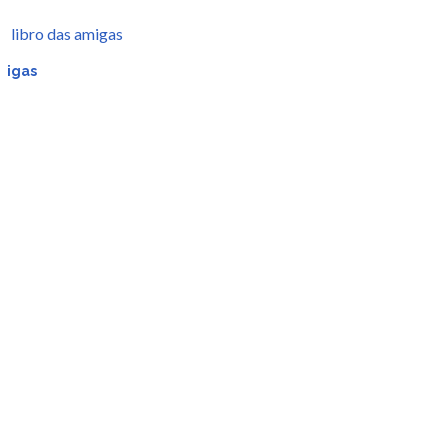
r
amigas
da