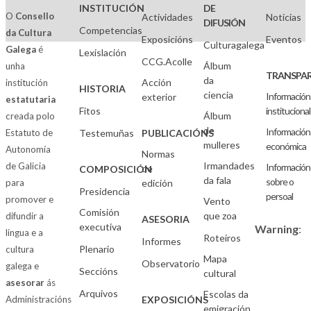
INSTITUCIÓN
DE
O
Consello
Actividades
Noticias
DIFUSIÓN
Competencias
da Cultura
Exposicións
Eventos
Culturagalega
Galega
é
Lexislación
CCG.Acolle
Álbum
unha
TRANSPAR
da
Acción
institución
HISTORIA
ciencia
Información
exterior
estatutaria
Fitos
institucional
Álbum
creada polo
de
Información
Estatuto de
Testemuñas
PUBLICACIÓNS
mulleres
económica
Autonomía
Normas
Irmandades
de Galicia
Información
de
COMPOSICIÓN
da fala
sobre o
para
edición
Presidencia
persoal
promover e
Vento
Comisión
que zoa
difundir a
ASESORIA
executiva
Warning
:
lingua e a
Roteiros
Informes
Plenario
cultura
Mapa
Observatorio
galega e
Seccións
cultural
asesorar
ás
Arquivos
Escolas da
Administracións
EXPOSICIÓNS
emigración