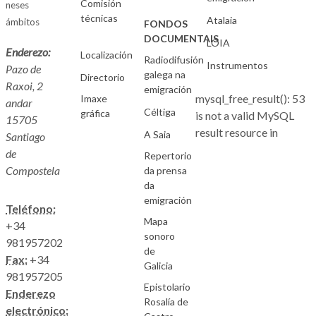
Comisión
neses
técnicas
Atalaia
ámbitos
FONDOS
DOCUMENTAIS
LOIA
Enderezo:
Localización
Radiodifusión
Instrumentos
Pazo de
galega na
Directorio
Raxoi, 2
emigración
mysql_free_result(): 53
Imaxe
andar
Céltiga
gráfica
is not a valid MySQL
15705
result resource in
A Saia
Santiago
de
Repertorio
Compostela
da prensa
da
emigración
Teléfono:
Mapa
+34
sonoro
981957202
de
Fax:
+34
Galicia
981957205
Epistolario
Enderezo
Rosalía de
electrónico: