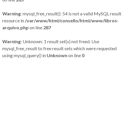
Warning
: mysql_free_result(): 54 is not a valid MySQL result
resource in
/var/www/html/consello/html/www/libros-
arquivo.php
on line
287
Warning
: Unknown: 1 result set(s) not freed. Use
mysql_free_result to free result sets which were requested
using mysql_query() in
Unknown
on line
0