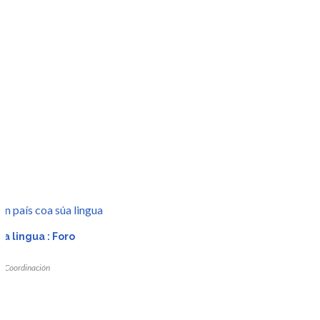
r
úa lingua : Foro
da
a.
Coordinación