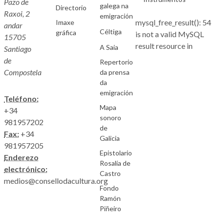
Pazo de
galega na
Directorio
Raxoi, 2
emigración
mysql_free_result(): 54
Imaxe
andar
Céltiga
gráfica
is not a valid MySQL
15705
result resource in
A Saia
Santiago
de
Repertorio
Compostela
da prensa
da
emigración
Teléfono:
Mapa
+34
sonoro
981957202
de
Fax:
+34
Galicia
981957205
Epistolario
Enderezo
Rosalía de
electrónico:
Castro
medios@consellodacultura.org
Fondo
Ramón
Piñeiro