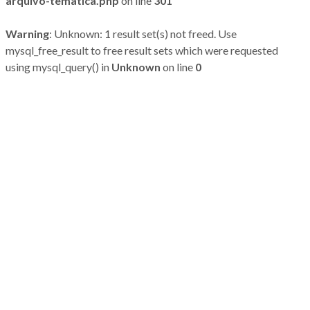
arquivo-tematica.php
on line
301
Warning
: Unknown: 1 result set(s) not freed. Use
mysql_free_result to free result sets which were requested
using mysql_query() in
Unknown
on line
0