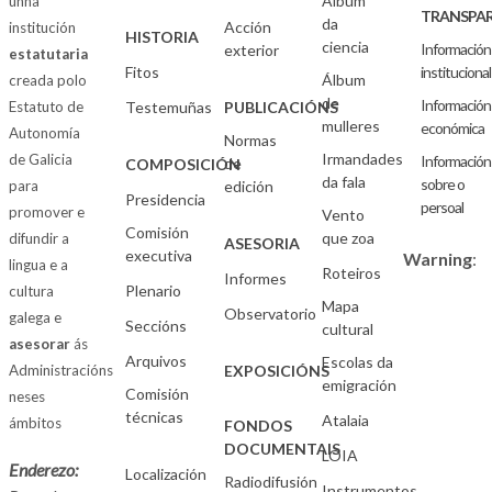
Álbum
unha
TRANSPAR
da
Acción
institución
HISTORIA
ciencia
Información
exterior
estatutaria
Fitos
institucional
Álbum
creada polo
de
Información
Estatuto de
Testemuñas
PUBLICACIÓNS
mulleres
económica
Autonomía
Normas
Irmandades
de Galicia
Información
de
COMPOSICIÓN
da fala
sobre o
para
edición
Presidencia
persoal
promover e
Vento
Comisión
que zoa
difundir a
ASESORIA
executiva
Warning
:
lingua e a
Roteiros
Informes
Plenario
cultura
Mapa
Observatorio
galega e
Seccións
cultural
asesorar
ás
Arquivos
Escolas da
Administracións
EXPOSICIÓNS
emigración
Comisión
neses
técnicas
Atalaia
ámbitos
FONDOS
DOCUMENTAIS
LOIA
Enderezo:
Localización
Radiodifusión
Instrumentos