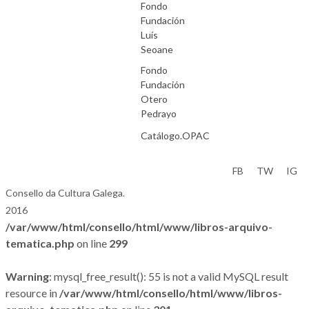
Fondo
Fundación
Luís
Seoane
Fondo
Fundación
Otero
Pedrayo
Catálogo.OPAC
Aviso Legal
FB
TW
IG
Consello da Cultura Galega.
2016
/var/www/html/consello/html/www/libros-arquivo-
tematica.php
on line
299
Warning
: mysql_free_result(): 55 is not a valid MySQL result
resource in
/var/www/html/consello/html/www/libros-