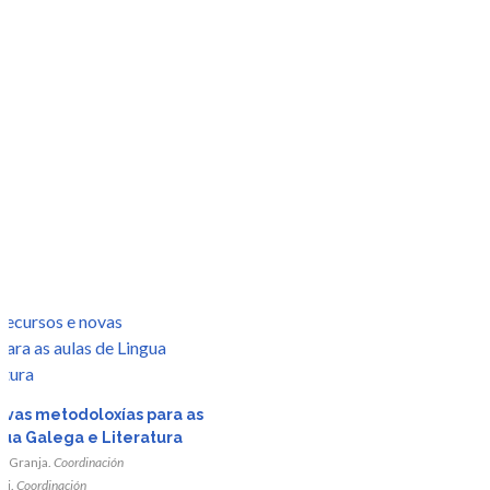
r
ovas metodoloxías para as
gua Galega e Literatura
da
la Granja.
Coordinación
ei.
Coordinación