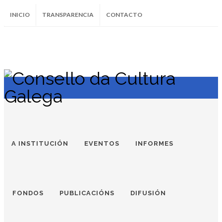
INICIO
TRANSPARENCIA
CONTACTO
SUBSCRÍBETE AO BOLETÍN
Instagram
Facebook
Twitter
Soundcloud
Youtube
+34.981.9572
correo@
A INSTITUCIÓN
EVENTOS
INFORMES
FONDOS
PUBLICACIÓNS
DIFUSIÓN