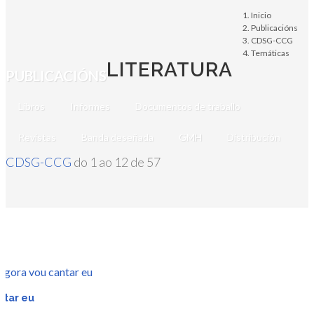
Inicio
Publicacións
CDSG-CCG
Temáticas
LITERATURA
PUBLICACIÓNS
Libros
Informes
Documentos de traballo
Revistas
Banda deseñada
GMH
Distribución
CDSG-CCG
do 1 ao 12 de 57
r
ntar eu