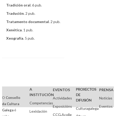
Tradición oral
. 6 pub.
Tradución
. 2 pub.
Tratamento documental
. 2 pub.
Xenética
. 1 pub.
Xeografía
. 5 pub.
A
PROXECTOS
EVENTOS
PRENSA
INSTITUCIÓN
DE
O
Consello
Actividades
Noticias
DIFUSIÓN
Competencias
da Cultura
Exposicións
Eventos
Culturagalega
Galega
é
Lexislación
CCG.Acolle