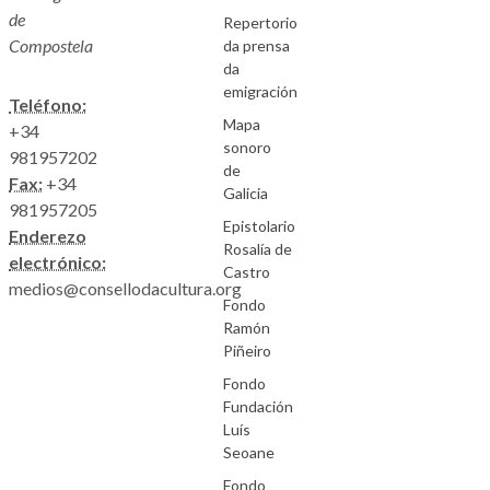
de
Repertorio
Compostela
da prensa
da
emigración
Teléfono:
Mapa
+34
sonoro
981957202
de
Fax:
+34
Galicia
981957205
Epistolario
Enderezo
Rosalía de
electrónico:
Castro
medios@consellodacultura.org
Fondo
Ramón
Piñeiro
Fondo
Fundación
Luís
Seoane
Fondo