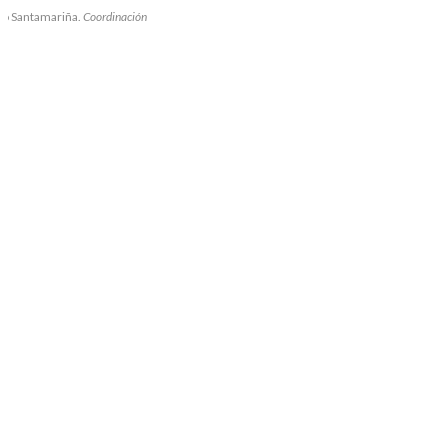
go Santamariña.
Coordinación