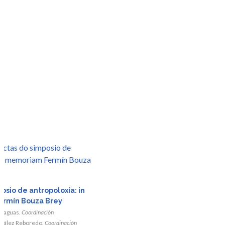
r
osio de antropoloxía: in
rmín Bouza Brey
da
Fraguas.
Coordinación
zález Reboredo.
Coordinación