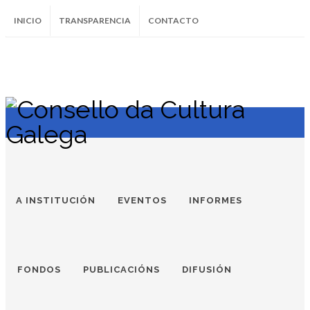
INICIO
TRANSPARENCIA
CONTACTO
SUBSCRÍBETE AO BOLETÍN
Instagram
Facebook
Twitter
Soundcloud
Youtube
+34.981.9572
correo@
A INSTITUCIÓN
EVENTOS
INFORMES
FONDOS
PUBLICACIÓNS
DIFUSIÓN