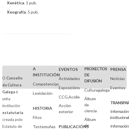
Xenética
. 1 pub.
Xeografía
. 5 pub.
A
PROXECTOS
EVENTOS
PRENSA
INSTITUCIÓN
DE
O
Consello
Actividades
Noticias
DIFUSIÓN
Competencias
da Cultura
Exposicións
Eventos
Culturagalega
Galega
é
Lexislación
CCG.Acolle
Álbum
unha
TRANSPAR
da
Acción
institución
HISTORIA
ciencia
Información
exterior
estatutaria
Fitos
institucional
Álbum
creada polo
de
Información
Estatuto de
Testemuñas
PUBLICACIÓNS