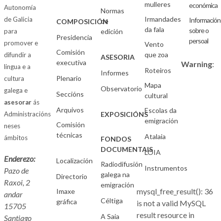
mulleres
económica
Autonomía
Normas
Irmandades
de Galicia
Información
de
COMPOSICIÓN
da fala
sobre o
para
edición
Presidencia
persoal
promover e
Vento
Comisión
que zoa
difundir a
ASESORIA
executiva
Warning
:
lingua e a
Roteiros
Informes
Plenario
cultura
Mapa
Observatorio
galega e
Seccións
cultural
asesorar
ás
Arquivos
Escolas da
Administracións
EXPOSICIÓNS
emigración
Comisión
neses
técnicas
Atalaia
ámbitos
FONDOS
DOCUMENTAIS
LOIA
Enderezo:
Localización
Radiodifusión
Instrumentos
Pazo de
galega na
Directorio
Raxoi, 2
emigración
mysql_free_result(): 36
Imaxe
andar
Céltiga
gráfica
is not a valid MySQL
15705
result resource in
A Saia
Santiago