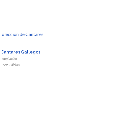
r
 Cantares Gallegos
Compilación
da
Pérez.
Edición