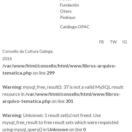
Fundación
Otero
Pedrayo
Catálogo.OPAC
Aviso Legal
FB
TW
IG
Consello da Cultura Galega.
2016
/var/www/html/consello/html/www/libros-arquivo-
tematica.php
on line
299
Warning
: mysql_free_result(): 37 is not a valid MySQL result
resource in
/var/www/html/consello/html/www/libros-
arquivo-tematica.php
on line
301
Warning
: Unknown: 1 result set(s) not freed. Use
mysql_free_result to free result sets which were requested
using mysql_query() in
Unknown
on line
0