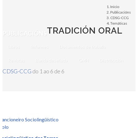
Inicio
Publicacións
CDSG-CCG
Temáticas
TRADICIÓN ORAL
PUBLICACIÓNS
Libros
Informes
Documentos de traballo
Revistas
Banda deseñada
GMH
Distribución
CDSG-CCG
do 1 ao 6 de 6
r