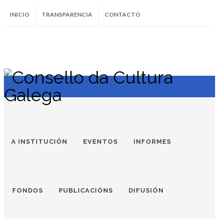
INICIO
TRANSPARENCIA
CONTACTO
SUBSCRÍBETE AO BOLETÍN
Instagram
Facebook
Twitter
Soundcloud
Youtube
+34.981.9572
correo@
A INSTITUCIÓN
EVENTOS
INFORMES
FONDOS
PUBLICACIÓNS
DIFUSIÓN