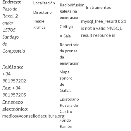
Enderezo:
Localización
Radiodifusión
Instrumentos
Pazo de
galega na
Directorio
Raxoi, 2
emigración
mysql_free_result(): 21
Imaxe
andar
Céltiga
gráfica
is not a valid MySQL
15705
result resource in
A Saia
Santiago
de
Repertorio
Compostela
da prensa
da
emigración
Teléfono:
Mapa
+34
sonoro
981957202
de
Fax:
+34
Galicia
981957205
Epistolario
Enderezo
Rosalía de
electrónico:
Castro
medios@consellodacultura.org
Fondo
Ramón