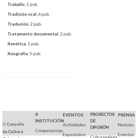
Traballo
. 1 pub.
Tradición oral
. 6 pub.
Tradución
. 2 pub.
Tratamento documental
. 2 pub.
Xenética
. 1 pub.
Xeografía
. 5 pub.
A
PROXECTOS
EVENTOS
PRENSA
INSTITUCIÓN
DE
O
Consello
Actividades
Noticias
DIFUSIÓN
Competencias
da Cultura
Exposicións
Eventos
Culturagalega