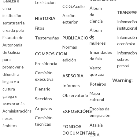
Galega
é
Lexislación
CCG.Acolle
Álbum
unha
TRANSPAR
da
Acción
institución
HISTORIA
ciencia
Información
exterior
estatutaria
Fitos
institucional
Álbum
creada polo
de
Información
Estatuto de
Testemuñas
PUBLICACIÓNS
mulleres
económica
Autonomía
Normas
Irmandades
de Galicia
Información
de
COMPOSICIÓN
da fala
sobre o
para
edición
Presidencia
persoal
promover e
Vento
Comisión
que zoa
difundir a
ASESORIA
executiva
Warning
:
lingua e a
Roteiros
Informes
Plenario
cultura
Mapa
Observatorio
galega e
Seccións
cultural
asesorar
ás
Arquivos
Escolas da
Administracións
EXPOSICIÓNS
emigración
Comisión
neses
técnicas
Atalaia
ámbitos
FONDOS
DOCUMENTAIS
LOIA