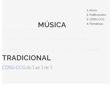
Inicio
Publicacións
CDSG-CCG
MÚSICA
Temáticas
PUBLICACIÓNS
Libros
Informes
Documentos de traballo
Revistas
Banda deseñada
GMH
Distribución
TRADICIONAL
CDSG-CCG
do 1 ao 1 de 1