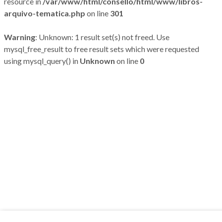
resource in
/var/www/html/consello/html/www/libros-
arquivo-tematica.php
on line
301
Warning
: Unknown: 1 result set(s) not freed. Use
mysql_free_result to free result sets which were requested
using mysql_query() in
Unknown
on line
0