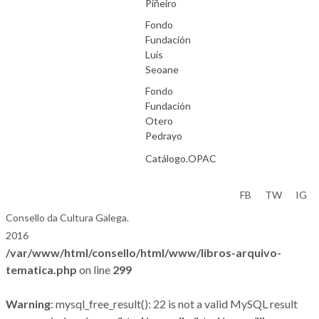
Piñeiro
Fondo
Fundación
Luís
Seoane
Fondo
Fundación
Otero
Pedrayo
Catálogo.OPAC
Aviso Legal
FB
TW
IG
Consello da Cultura Galega.
2016
/var/www/html/consello/html/www/libros-arquivo-
tematica.php
on line
299
Warning
: mysql_free_result(): 22 is not a valid MySQL result