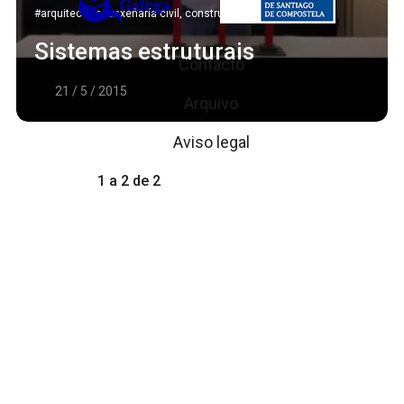
#arquitectura, enxeñaría civil, construción e urbanismo
Sistemas estruturais
Contacto
21 / 5 / 2015
Arquivo
Aviso legal
1 a 2 de 2