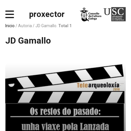
proxector
Inicio
/ Autoria /
JD Gamallo.
Total 1
JD Gamallo