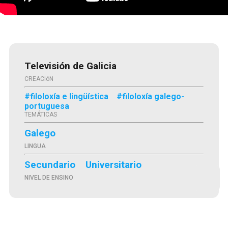
Televisión de Galicia
CREACIóN
#filoloxía e lingüística
#filoloxía galego-
portuguesa
TEMÁTICAS
Galego
LINGUA
Secundario
Universitario
NIVEL DE ENSINO