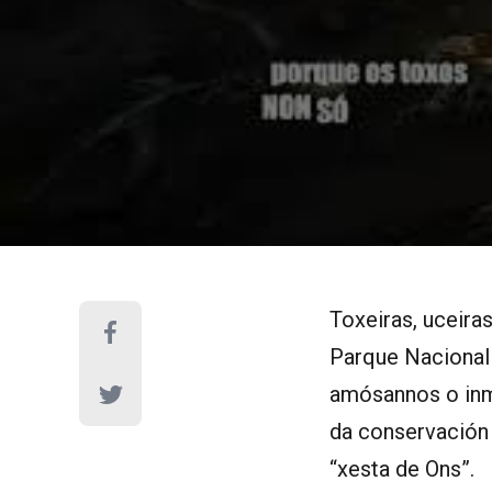
Toxeiras, uceira
Parque Nacional d
amósannos o inm
da conservación 
“xesta de Ons”.