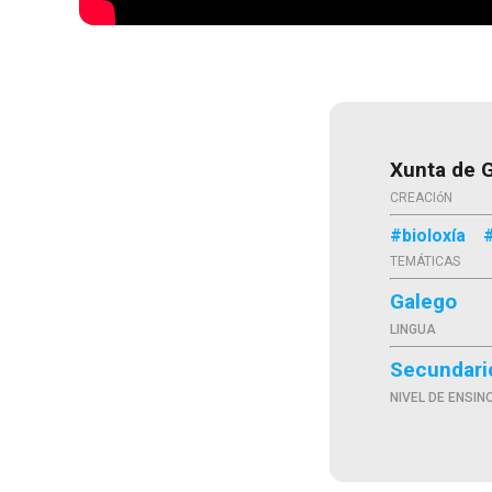
Xunta de G
CREACIóN
#bioloxía
TEMÁTICAS
Galego
LINGUA
Secundari
NIVEL DE ENSIN