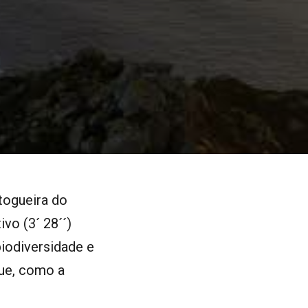
togueira do
ivo (3´ 28´´)
iodiversidade e
que, como a