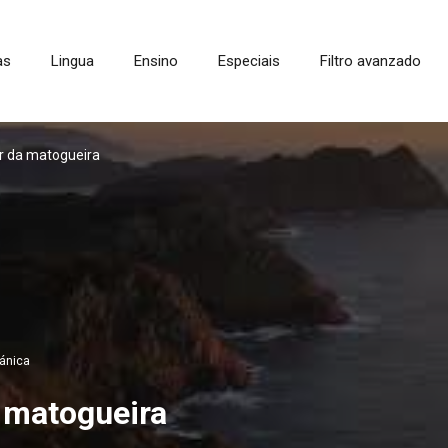
as
Lingua
Ensino
Especiais
Filtro avanzado
or da matogueira
ánica
a matogueira