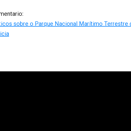
mentario:
icos sobre o Parque Nacional Marítimo Terrestre d
icia