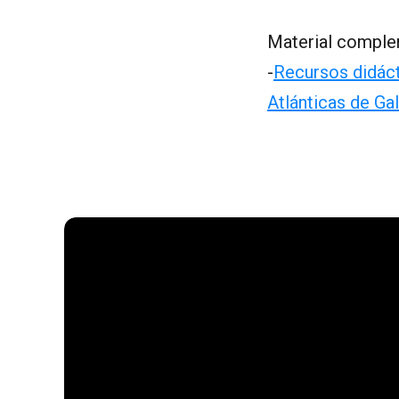
Material comple
-
Recursos didáct
Atlánticas de Gal