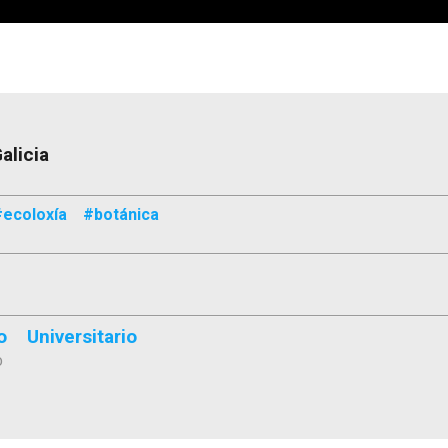
alicia
#ecoloxía
#botánica
o
Universitario
O