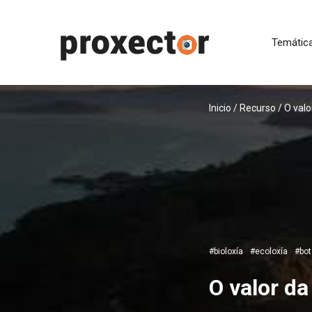
Temátic
Inicio
/ Recurso / O val
#bioloxía
#ecoloxía
#bot
O valor d