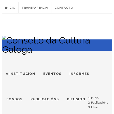
INICIO
TRANSPARENCIA
CONTACTO
SUBSCRÍBETE AO BOLETÍN
Instagram
Facebook
Twitter
Soundcloud
Youtube
+34.981.9572
correo@
A INSTITUCIÓN
EVENTOS
INFORMES
Inicio
FONDOS
PUBLICACIÓNS
DIFUSIÓN
Publicacións
Libro