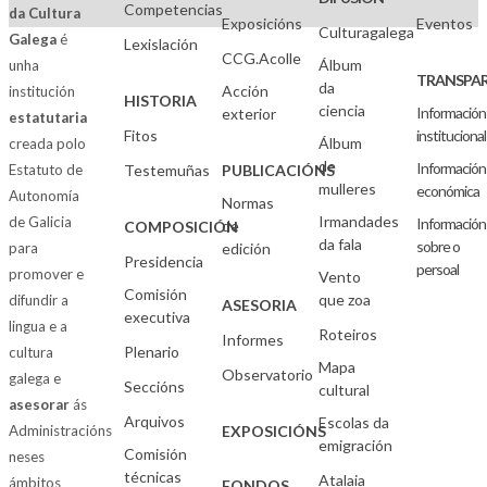
Competencias
da Cultura
Exposicións
Eventos
Culturagalega
Galega
é
Lexislación
CCG.Acolle
Álbum
unha
TRANSPAR
da
Acción
institución
HISTORIA
ciencia
Información
exterior
estatutaria
Fitos
institucional
Álbum
creada polo
de
Información
Estatuto de
Testemuñas
PUBLICACIÓNS
mulleres
económica
Autonomía
Normas
Irmandades
de Galicia
Información
de
COMPOSICIÓN
da fala
sobre o
para
edición
Presidencia
persoal
promover e
Vento
Comisión
que zoa
difundir a
ASESORIA
executiva
lingua e a
Roteiros
Informes
Plenario
cultura
Mapa
Observatorio
galega e
Seccións
cultural
asesorar
ás
Arquivos
Escolas da
Administracións
EXPOSICIÓNS
emigración
Comisión
neses
técnicas
Atalaia
ámbitos
FONDOS