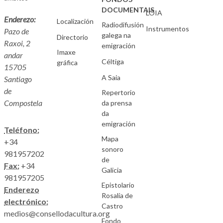
DOCUMENTAIS
LOIA
Enderezo:
Localización
Radiodifusión
Instrumentos
Pazo de
galega na
Directorio
Raxoi, 2
emigración
Imaxe
andar
Céltiga
gráfica
15705
A Saia
Santiago
de
Repertorio
Compostela
da prensa
da
emigración
Teléfono:
Mapa
+34
sonoro
981957202
de
Fax:
+34
Galicia
981957205
Epistolario
Enderezo
Rosalía de
electrónico:
Castro
medios@consellodacultura.org
Fondo