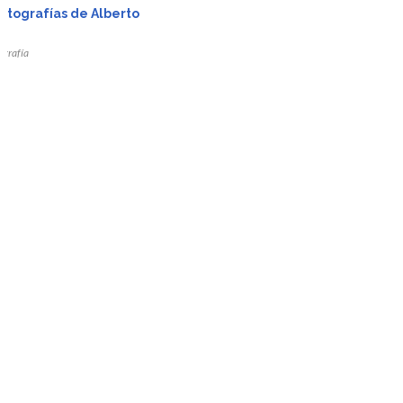
otografías de Alberto
ografía