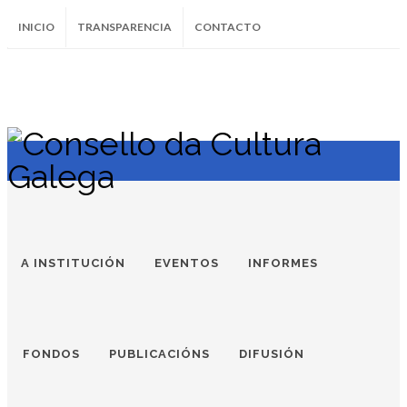
INICIO
TRANSPARENCIA
CONTACTO
SUBSCRÍBETE AO BOLETÍN
Instagram
Facebook
Twitter
Soundcloud
Youtube
+34.981.9572
correo@
A INSTITUCIÓN
EVENTOS
INFORMES
FONDOS
PUBLICACIÓNS
DIFUSIÓN