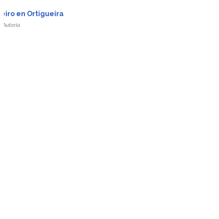
r
eiro en Ortigueira
.
Autoría
da