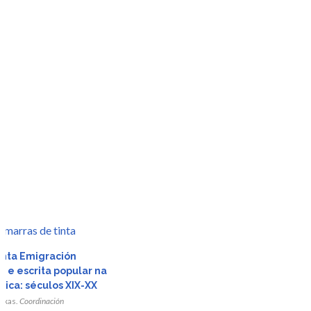
r
r
inta Emigración
a e escrita popular na
da
da
rica: séculos XIX-XX
ixas.
Coordinación