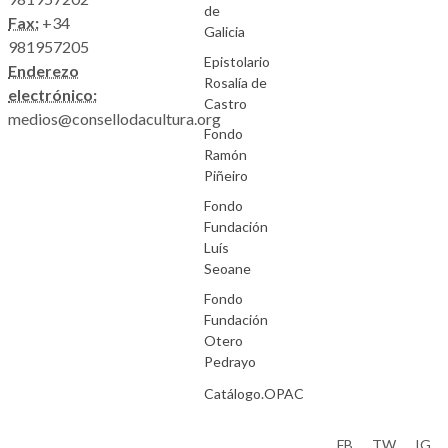
de
Fax:
+34
Galicia
981957205
Epistolario
Enderezo
Rosalía de
electrónico:
Castro
medios@consellodacultura.org
Fondo
Ramón
Piñeiro
Fondo
Fundación
Luís
Seoane
Fondo
Fundación
Otero
Pedrayo
Catálogo.OPAC
Aviso Legal
FB
TW
IG