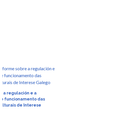
r
e a regulación e a
 e funcionamento das
da
ulturais de Interese