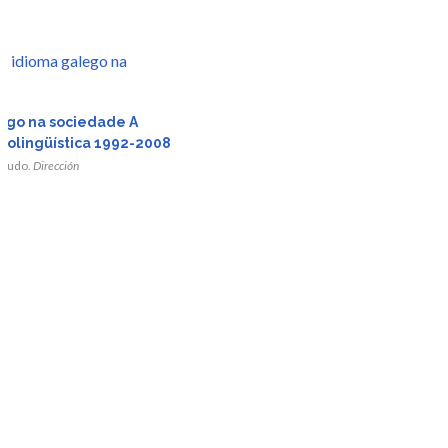
r
ego na sociedade A
ciolingüística 1992-2008
da
agudo.
Dirección