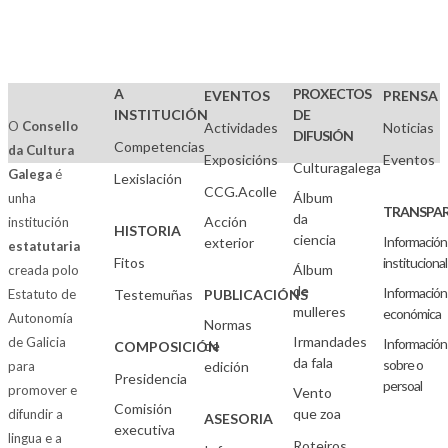
A
PROXECTOS
EVENTOS
PRENSA
INSTITUCIÓN
DE
O
Consello
Actividades
Noticias
DIFUSIÓN
Competencias
da Cultura
Exposicións
Eventos
Culturagalega
Galega
é
Lexislación
CCG.Acolle
Álbum
unha
TRANSPAR
da
Acción
institución
HISTORIA
ciencia
Información
exterior
estatutaria
Fitos
institucional
Álbum
creada polo
de
Información
Estatuto de
Testemuñas
PUBLICACIÓNS
mulleres
económica
Autonomía
Normas
Irmandades
de Galicia
Información
de
COMPOSICIÓN
da fala
sobre o
para
edición
Presidencia
persoal
promover e
Vento
Comisión
que zoa
difundir a
ASESORIA
executiva
lingua e a
Roteiros