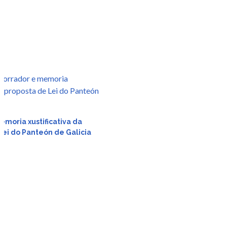
r
emoria xustificativa da
Lei do Panteón de Galicia
da