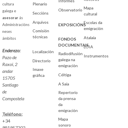
Informes
Plenario
cultura
Mapa
Observatorio
galega e
Seccións
cultural
asesorar
ás
Arquivos
Escolas da
Administracións
EXPOSICIÓNS
emigración
Comisión
neses
técnicas
Atalaia
ámbitos
FONDOS
DOCUMENTAIS
LOIA
Enderezo:
Localización
Radiodifusión
Instrumentos
Pazo de
galega na
Directorio
Raxoi, 2
emigración
Imaxe
andar
Céltiga
gráfica
15705
A Saia
Santiago
de
Repertorio
Compostela
da prensa
da
emigración
Teléfono:
Mapa
+34
sonoro
981957202