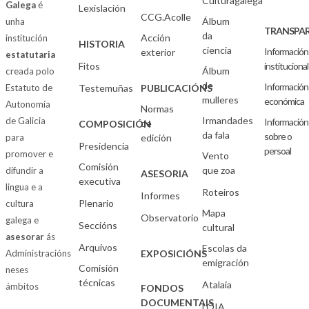
Culturagalega
Galega
é
Lexislación
CCG.Acolle
Álbum
unha
TRANSPAR
da
Acción
institución
HISTORIA
ciencia
Información
exterior
estatutaria
Fitos
institucional
Álbum
creada polo
de
Información
Estatuto de
Testemuñas
PUBLICACIÓNS
mulleres
económica
Autonomía
Normas
Irmandades
de Galicia
Información
de
COMPOSICIÓN
da fala
sobre o
para
edición
Presidencia
persoal
promover e
Vento
Comisión
que zoa
difundir a
ASESORIA
executiva
lingua e a
Roteiros
Informes
Plenario
cultura
Mapa
Observatorio
galega e
Seccións
cultural
asesorar
ás
Arquivos
Escolas da
Administracións
EXPOSICIÓNS
emigración
Comisión
neses
técnicas
Atalaia
ámbitos
FONDOS
DOCUMENTAIS
LOIA