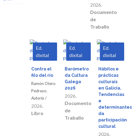
2026.
Documento
de
Traballo
Ed.
Ed.
Ed.
dixital
dixital
dixital
Descargar
Descargar
Descargar
Contra el
Barómetro
Hábitos e
filo del río
da Cultura
prácticas
Vista
Vista
Vista
Galega
culturais
Ramón Otero
2026
en Galicia.
Pedrayo.
Tendencias
rápida
rápida
rápida
2026.
Autoría
/
e
Documento
2026.
determinantes
de
Libro
da
Traballo
participación
cultural
2026.