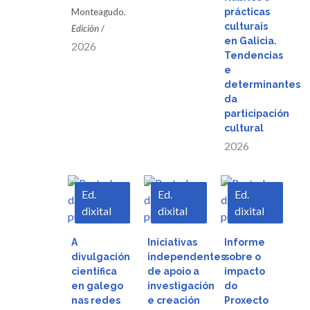
Monteagudo.
prácticas
Vista
culturais
Edición
/
en Galicia.
2026
Tendencias
rápida
e
determinantes
da
participación
cultural
2026
Ed.
Ed.
Ed.
dixital
dixital
dixital
Descargar
Descargar
Descargar
A
Iniciativas
Informe
divulgación
independentes
sobre o
Vista
Vista
Vista
científica
de apoio a
impacto
en galego
investigación
do
nas redes
e creación
Proxecto
rápida
rápida
rápida