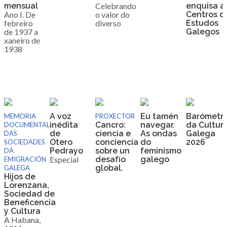
mensual
Celebrando
enquisa a
Ano I. De
o valor do
Centros d
febreiro
diverso
Estudos
de 1937 a
Galegos
xaneiro de
1938
A voz
Eu tamén
Barómetr
MEMORIA
PROXECTOR
inédita
Cancro:
navegar.
da Cultur
DOCUMENTAL
de
ciencia e
As ondas
Galega
DAS
Otero
conciencia
do
2026
SOCIEDADES
Pedrayo
sobre un
feminismo
DA
Especial
desafío
galego
EMIGRACIÓN
global.
GALEGA
Hijos de
Lorenzana,
Sociedad de
Beneficencia
y Cultura
A Habana,