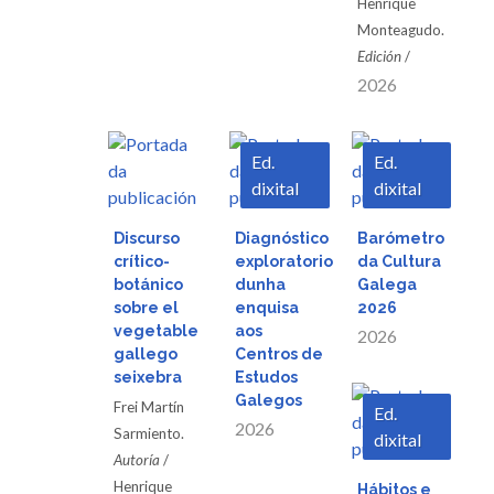
Henrique
Monteagudo.
Edición
/
2026
Ed.
Ed.
dixital
dixital
Descargar
Descargar
Descargar
Discurso
Diagnóstico
Barómetro
crítico-
exploratorio
da Cultura
Vista
Vista
Vista
botánico
dunha
Galega
sobre el
enquisa
2026
vegetable
aos
rápida
rápida
rápida
2026
gallego
Centros de
seixebra
Estudos
Galegos
Frei Martín
Ed.
2026
Sarmiento.
dixital
Autoría
/
Henrique
Descargar
Hábitos e