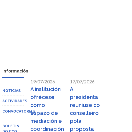
Información
19/07/2026
17/07/2026
A institución
A
NOTICIAS
ofrécese
presidenta
ACTIVIDADES
como
reuniuse co
CONVOCATORIAS
espazo de
conselleiro
mediación e
pola
BOLETÍN
coordinación
proposta
DO CCG