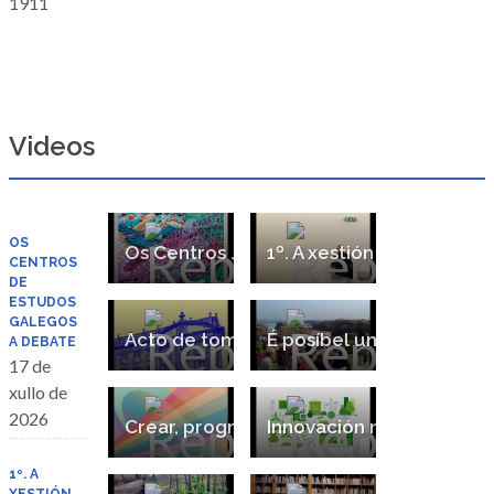
1911
Videos
OS
Os Centros de Estudos Galegos a debate
1º. A xestión dos espazos expositivos en Galicia a debate
CENTROS
DE
ESTUDOS
GALEGOS
Acto de toma de posesión de Dolores Vilavedra como presidenta do Consello da Cultura Galega
É posíbel un turismo sustentábel?
A DEBATE
17 de
xullo de
2026
Crear, programar e mediar dende a diversidade sexual
Innovación nun clima que cambia
1º. A