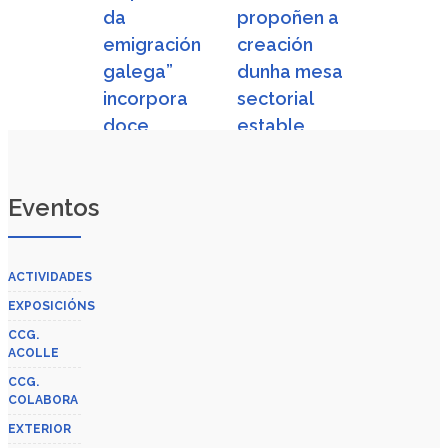
da
propoñen a
emigración
creación
galega”
dunha mesa
incorpora
sectorial
doce
estable
números de
Rosalía.
Eventos
Revista
mensual
ACTIVIDADES
EXPOSICIÓNS
CCG.
ACOLLE
CCG.
COLABORA
EXTERIOR