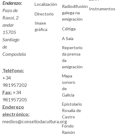
Enderezo:
Localización
Radiodifusión
Instrumentos
Pazo de
galega na
Directorio
Raxoi, 2
emigración
Imaxe
andar
Céltiga
gráfica
15705
A Saia
Santiago
de
Repertorio
Compostela
da prensa
da
emigración
Teléfono:
Mapa
+34
sonoro
981957202
de
Fax:
+34
Galicia
981957205
Epistolario
Enderezo
Rosalía de
electrónico:
Castro
medios@consellodacultura.org
Fondo
Ramón