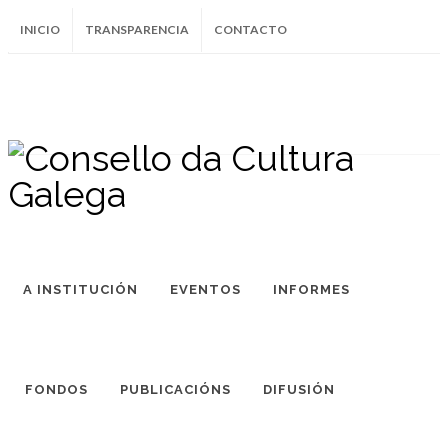
INICIO
TRANSPARENCIA
CONTACTO
SUBSCRÍBETE AO BOLETÍN
Instagram
Facebook
Twitter
Soundcloud
Youtube
+34.981.9572
correo@
A INSTITUCIÓN
EVENTOS
INFORMES
FONDOS
PUBLICACIÓNS
DIFUSIÓN