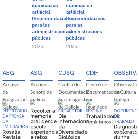
iluminación
iluminación
artificial.
artificial.
rápida
rápida
Recomendaciones
Recomendacións
para las
para as
administraciones
administracións
públicas
públicas
2025
2025
AEG
ASG
CDSG
CDIF
OBSERV
Arquivo
Arquivo
Centro de
Centro de
Observator
da
Sonoro de
Documentación
Documentación
da Cultura
Emigración
Galicia
Sociolingüística
en
Galega
Galega
de Galicia
Igualdade
Recoller a
REPERTORIO
PROXECTOR
SEXTINA
DOCUMENT
e
memoria
Día
DA PRENSA
Traballadoras
DE
oral desde a
Internacional
Feminismos
DA
TRABALLO
escola:
da
Diagnósti
EMIGRACIÓN
Rosalía.
experiencias
Diversidade
explorator
Revista
e retos
Biolóxica
dunha