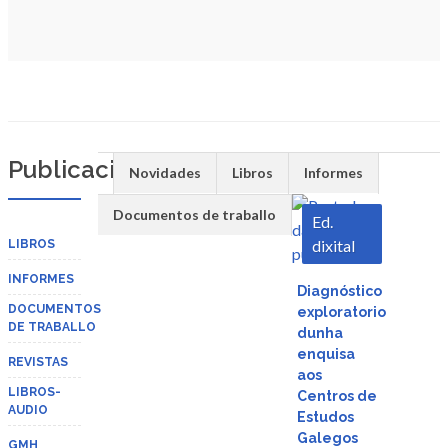
Publicacións
Novidades
Libros
Informes
Documentos de traballo
Ed.
dixital
LIBROS
INFORMES
Descargar
Diagnóstico
DOCUMENTOS
exploratorio
DE TRABALLO
Vista
dunha
enquisa
REVISTAS
aos
rápida
LIBROS-
Centros de
AUDIO
Estudos
Galegos
GMH