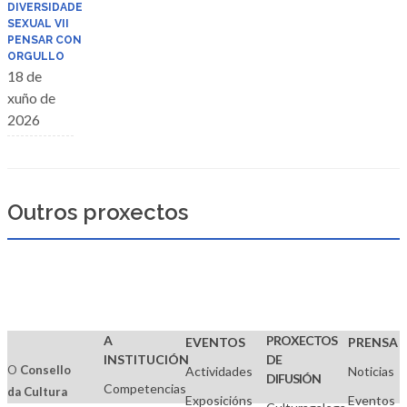
DIVERSIDADE
SEXUAL VII
PENSAR CON
ORGULLO
18 de
xuño de
2026
Outros proxectos
A
PROXECTOS
EVENTOS
PRENSA
INSTITUCIÓN
DE
O
Consello
Actividades
Noticias
DIFUSIÓN
Competencias
da Cultura
Exposicións
Eventos