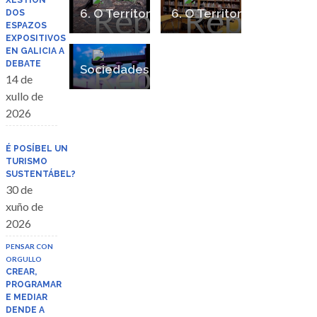
XESTIÓN
6. O Territorio. A xestión de riscos e a resposta ás emerxencias no patrimonio cultural
6. O Territorio. A xestión de riscos e a resposta ás emerxencias no patrimonio cultural
DOS
ESPAZOS
EXPOSITIVOS
EN GALICIA A
DEBATE
Sociedades da vixilancia
14 de
xullo de
2026
É POSÍBEL UN
TURISMO
SUSTENTÁBEL?
30 de
xuño de
2026
PENSAR CON
ORGULLO
CREAR,
PROGRAMAR
E MEDIAR
DENDE A