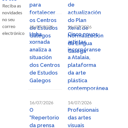
para
de
Reciba as
fortalecer
actualización
novidades
no seu
os Centros
do Plan
correo
16/07/2026
16/07/2026
de Estudos
Xeral de
electrónico
Unha
Cinco novos
Galegos
Normalización
xornada
artistas
da Lingua
analiza a
incorpóranse
Galega
situación
a Atalaia,
dos Centros
plataforma
de Estudos
da arte
Galegos
plástica
contemporánea
16/07/2026
14/07/2026
O
Profesionais
“Repertorio
das artes
da prensa
visuais