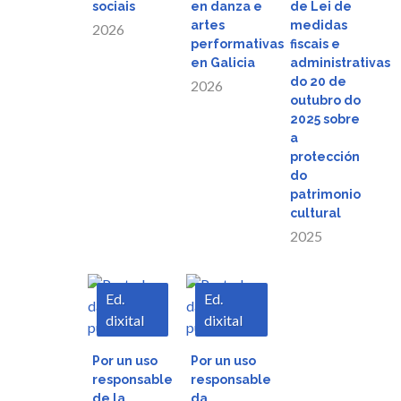
sociais
en danza e
de Lei de
artes
medidas
2026
performativas
fiscais e
en Galicia
administrativas
do 20 de
2026
outubro do
2025 sobre
a
protección
do
patrimonio
cultural
2025
Ed.
Ed.
dixital
dixital
Descargar
Descargar
Por un uso
Por un uso
responsable
responsable
Vista
Vista
de la
da