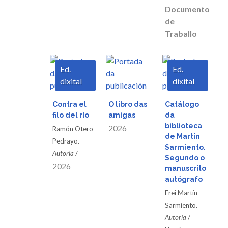
Documento
de
Traballo
Ed.
Ed.
dixital
dixital
Descargar
Descargar
Descargar
Contra el
O libro das
Catálogo
filo del río
amigas
da
Vista
Vista
Vista
biblioteca
2026
Ramón Otero
de Martín
Pedrayo.
Sarmiento.
rápida
rápida
rápida
Autoría
/
Segundo o
2026
manuscrito
autógrafo
Frei Martín
Sarmiento.
Autoría
/