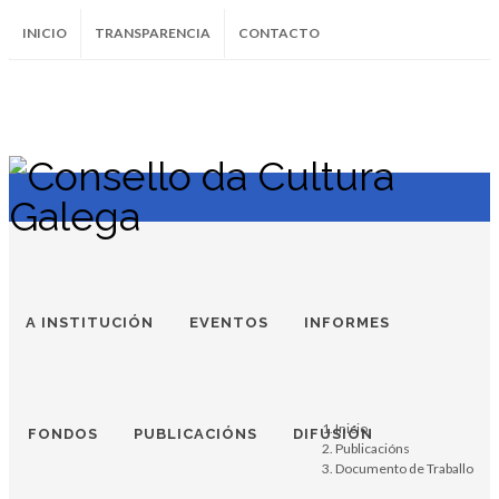
INICIO
TRANSPARENCIA
CONTACTO
SUBSCRÍBETE AO BOLETÍN
Instagram
Facebook
Twitter
Soundcloud
Youtube
+34.981.9572
correo@
A INSTITUCIÓN
EVENTOS
INFORMES
Inicio
FONDOS
PUBLICACIÓNS
DIFUSIÓN
Publicacións
Documento de Traballo