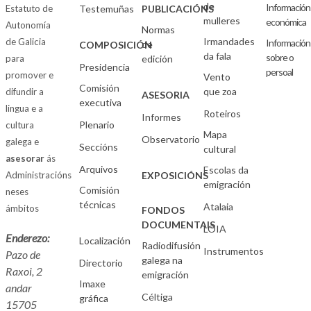
de
Información
Estatuto de
Testemuñas
PUBLICACIÓNS
mulleres
económica
Autonomía
Normas
Irmandades
de Galicia
Información
de
COMPOSICIÓN
da fala
sobre o
para
edición
Presidencia
persoal
promover e
Vento
Comisión
que zoa
difundir a
ASESORIA
executiva
lingua e a
Roteiros
Informes
Plenario
cultura
Mapa
Observatorio
galega e
Seccións
cultural
asesorar
ás
Arquivos
Escolas da
Administracións
EXPOSICIÓNS
emigración
Comisión
neses
técnicas
Atalaia
ámbitos
FONDOS
DOCUMENTAIS
LOIA
Enderezo:
Localización
Radiodifusión
Instrumentos
Pazo de
galega na
Directorio
Raxoi, 2
emigración
Imaxe
andar
Céltiga
gráfica
15705