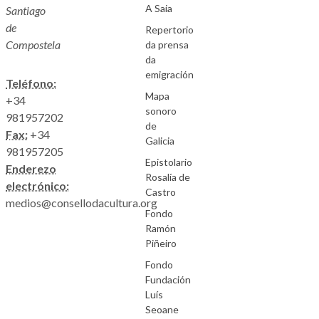
A Saia
Santiago
de
Repertorio
Compostela
da prensa
da
emigración
Teléfono:
Mapa
+34
sonoro
981957202
de
Fax:
+34
Galicia
981957205
Epistolario
Enderezo
Rosalía de
electrónico:
Castro
medios@consellodacultura.org
Fondo
Ramón
Piñeiro
Fondo
Fundación
Luís
Seoane