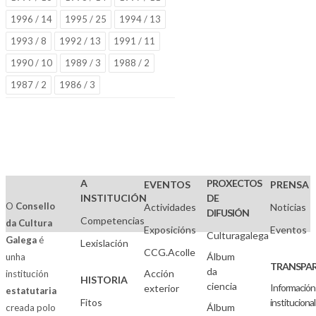
1996 / 14
1995 / 25
1994 / 13
1993 / 8
1992 / 13
1991 / 11
1990 / 10
1989 / 3
1988 / 2
1987 / 2
1986 / 3
A
PROXECTOS
EVENTOS
PRENSA
INSTITUCIÓN
DE
O
Consello
Actividades
Noticias
DIFUSIÓN
Competencias
da Cultura
Exposicións
Eventos
Culturagalega
Galega
é
Lexislación
CCG.Acolle
Álbum
unha
TRANSPAR
da
Acción
institución
HISTORIA
ciencia
Información
exterior
estatutaria
Fitos
institucional
Álbum
creada polo