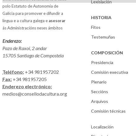
Lexislación
polo Estatuto de Autonomía de
Galicia para promover e difundir a
HISTORIA
lingua e a cultura galega e
asesorar
Fitos
ás Administracións neses ámbitos
Testemuñas
Enderezo:
Pazo de Raxoi, 2 andar
COMPOSICIÓN
15705 Santiago de Compostela
Presidencia
Teléfono:
+34 981957202
Comisión executiva
Fax:
+34 981957205
Plenario
Enderezo electrónico:
Seccións
medios@consellodacultura.org
Arquivos
Comisión técnicas
Localización