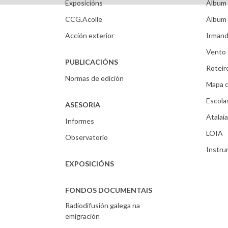
Exposicións
Álbum 
CCG.Acolle
Álbum 
Acción exterior
Irmand
Vento 
PUBLICACIÓNS
Roteir
Normas de edición
Mapa c
Escola
ASESORIA
Atalaia
Informes
LOIA
Observatorio
Instr
EXPOSICIÓNS
FONDOS DOCUMENTAIS
Radiodifusión galega na
emigración