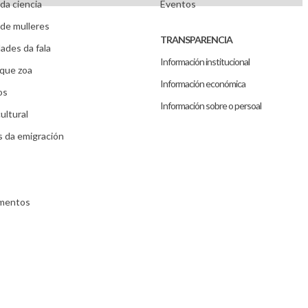
da ciencia
Eventos
de mulleres
TRANSPARENCIA
ades da fala
Información institucional
que zoa
Información económica
os
Información sobre o persoal
ultural
s da emigración
umentos