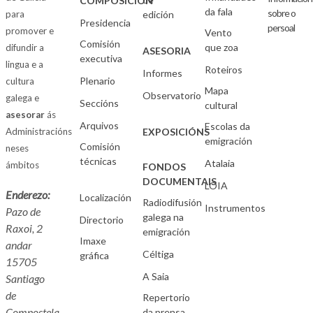
COMPOSICIÓN
da fala
sobre o
para
edición
Presidencia
persoal
promover e
Vento
Comisión
que zoa
difundir a
ASESORIA
executiva
lingua e a
Roteiros
Informes
Plenario
cultura
Mapa
Observatorio
galega e
Seccións
cultural
asesorar
ás
Arquivos
Escolas da
Administracións
EXPOSICIÓNS
emigración
Comisión
neses
técnicas
Atalaia
ámbitos
FONDOS
DOCUMENTAIS
LOIA
Enderezo:
Localización
Radiodifusión
Instrumentos
Pazo de
galega na
Directorio
Raxoi, 2
emigración
Imaxe
andar
Céltiga
gráfica
15705
A Saia
Santiago
de
Repertorio
Compostela
da prensa