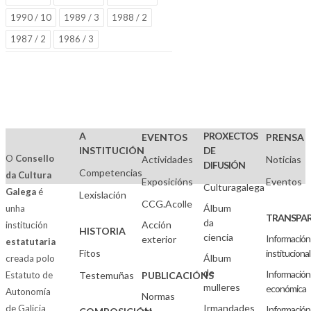
1990 / 10
1989 / 3
1988 / 2
1987 / 2
1986 / 3
A
PROXECTOS
EVENTOS
PRENSA
INSTITUCIÓN
DE
O
Consello
Actividades
Noticias
DIFUSIÓN
Competencias
da Cultura
Exposicións
Eventos
Culturagalega
Galega
é
Lexislación
CCG.Acolle
Álbum
unha
TRANSPAR
da
Acción
institución
HISTORIA
ciencia
Información
exterior
estatutaria
Fitos
institucional
Álbum
creada polo
de
Información
Estatuto de
Testemuñas
PUBLICACIÓNS
mulleres
económica
Autonomía
Normas
Irmandades
de Galicia
Información
de