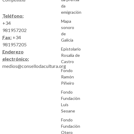
da
emigración
Teléfono:
Mapa
+34
sonoro
981957202
de
Fax:
+34
Galicia
981957205
Epistolario
Enderezo
Rosalía de
electrónico:
Castro
medios@consellodacultura.org
Fondo
Ramón
Piñeiro
Fondo
Fundación
Luís
Seoane
Fondo
Fundación
Otero