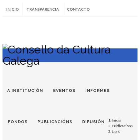
INICIO
TRANSPARENCIA
CONTACTO
SUBSCRÍBETE AO BOLETÍN
Instagram
Facebook
Twitter
Soundcloud
Youtube
+34.981.9572
correo@
A INSTITUCIÓN
EVENTOS
INFORMES
Inicio
FONDOS
PUBLICACIÓNS
DIFUSIÓN
Publicacións
Libro